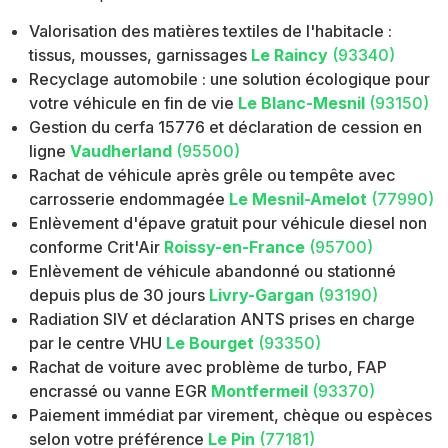
Valorisation des matières textiles de l'habitacle :
tissus, mousses, garnissages
Le Raincy
(93340)
Recyclage automobile : une solution écologique pour
votre véhicule en fin de vie
Le Blanc-Mesnil
(93150)
Gestion du cerfa 15776 et déclaration de cession en
ligne
Vaudherland
(95500)
Rachat de véhicule après grêle ou tempête avec
carrosserie endommagée
Le Mesnil-Amelot
(77990)
Enlèvement d'épave gratuit pour véhicule diesel non
conforme Crit'Air
Roissy-en-France
(95700)
Enlèvement de véhicule abandonné ou stationné
depuis plus de 30 jours
Livry-Gargan
(93190)
Radiation SIV et déclaration ANTS prises en charge
par le centre VHU
Le Bourget
(93350)
Rachat de voiture avec problème de turbo, FAP
encrassé ou vanne EGR
Montfermeil
(93370)
Paiement immédiat par virement, chèque ou espèces
selon votre préférence
Le Pin
(77181)