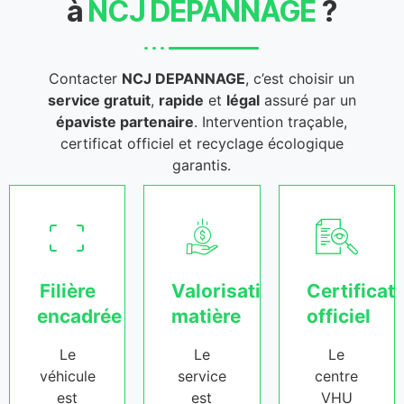
à
NCJ DEPANNAGE
?
Contacter
NCJ DEPANNAGE
, c’est choisir un
service gratuit
,
rapide
et
légal
assuré par un
épaviste partenaire
. Intervention traçable,
certificat officiel et recyclage écologique
garantis.
Filière
Valorisation
Certificat
encadrée
matière
officiel
Le
Le
Le
véhicule
service
centre
est
est
VHU