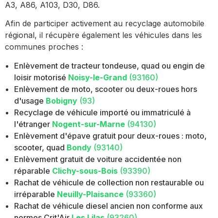
A3, A86, A103, D30, D86.
Afin de participer activement au recyclage automobile
régional, il récupère également les véhicules dans les
communes proches :
Enlèvement de tracteur tondeuse, quad ou engin de
loisir motorisé
Noisy-le-Grand
(93160)
Enlèvement de moto, scooter ou deux-roues hors
d'usage
Bobigny
(93)
Recyclage de véhicule importé ou immatriculé à
l'étranger
Nogent-sur-Marne
(94130)
Enlèvement d'épave gratuit pour deux-roues : moto,
scooter, quad
Bondy
(93140)
Enlèvement gratuit de voiture accidentée non
réparable
Clichy-sous-Bois
(93390)
Rachat de véhicule de collection non restaurable ou
irréparable
Neuilly-Plaisance
(93360)
Rachat de véhicule diesel ancien non conforme aux
normes Crit'Air
Les Lilas
(93260)