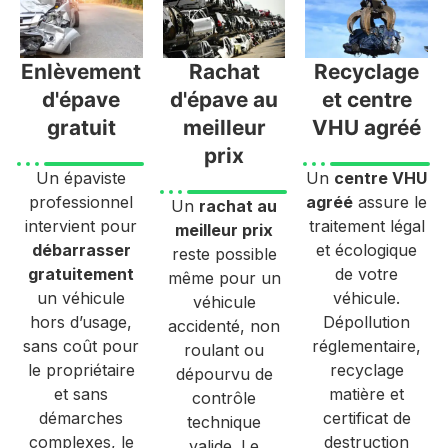
Enlèvement
Rachat
Recyclage
d'épave
d'épave au
et centre
gratuit
meilleur
VHU agréé
prix
Un épaviste
Un
centre VHU
professionnel
agréé
assure le
Un
rachat au
intervient pour
traitement légal
meilleur prix
débarrasser
et écologique
reste possible
gratuitement
de votre
même pour un
un véhicule
véhicule.
véhicule
hors d’usage,
Dépollution
accidenté, non
sans coût pour
réglementaire,
roulant ou
le propriétaire
recyclage
dépourvu de
et sans
matière et
contrôle
démarches
certificat de
technique
complexes, le
destruction
valide. Le