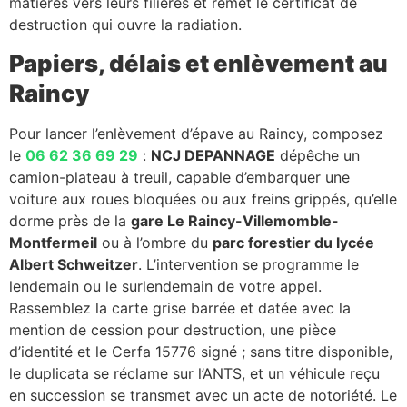
matières vers leurs filières et remet le certificat de
destruction qui ouvre la radiation.
Papiers, délais et enlèvement au
Raincy
Pour lancer l’enlèvement d’épave au Raincy, composez
le
06 62 36 69 29
:
NCJ DEPANNAGE
dépêche un
camion-plateau à treuil, capable d’embarquer une
voiture aux roues bloquées ou aux freins grippés, qu’elle
dorme près de la
gare Le Raincy-Villemomble-
Montfermeil
ou à l’ombre du
parc forestier du lycée
Albert Schweitzer
. L’intervention se programme le
lendemain ou le surlendemain de votre appel.
Rassemblez la carte grise barrée et datée avec la
mention de cession pour destruction, une pièce
d’identité et le Cerfa 15776 signé ; sans titre disponible,
le duplicata se réclame sur l’ANTS, et un véhicule reçu
en succession se transmet avec un acte de notoriété. Le