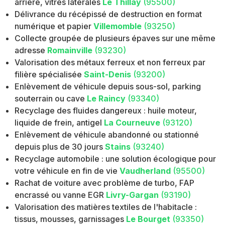
arrière, vitres latérales
Le Thillay
(95500)
Délivrance du récépissé de destruction en format
numérique et papier
Villemomble
(93250)
Collecte groupée de plusieurs épaves sur une même
adresse
Romainville
(93230)
Valorisation des métaux ferreux et non ferreux par
filière spécialisée
Saint-Denis
(93200)
Enlèvement de véhicule depuis sous-sol, parking
souterrain ou cave
Le Raincy
(93340)
Recyclage des fluides dangereux : huile moteur,
liquide de frein, antigel
La Courneuve
(93120)
Enlèvement de véhicule abandonné ou stationné
depuis plus de 30 jours
Stains
(93240)
Recyclage automobile : une solution écologique pour
votre véhicule en fin de vie
Vaudherland
(95500)
Rachat de voiture avec problème de turbo, FAP
encrassé ou vanne EGR
Livry-Gargan
(93190)
Valorisation des matières textiles de l'habitacle :
tissus, mousses, garnissages
Le Bourget
(93350)