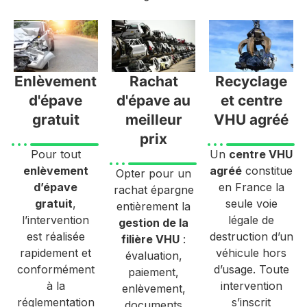
Enlèvement
Rachat
Recyclage
d'épave
d'épave au
et centre
gratuit
meilleur
VHU agréé
prix
Pour tout
Un
centre VHU
enlèvement
agréé
constitue
Opter pour un
d’épave
en France la
rachat épargne
gratuit
,
seule voie
entièrement la
l’intervention
légale de
gestion de la
est réalisée
destruction d’un
filière VHU
:
rapidement et
véhicule hors
évaluation,
conformément
d’usage. Toute
paiement,
à la
intervention
enlèvement,
réglementation
s’inscrit
documents