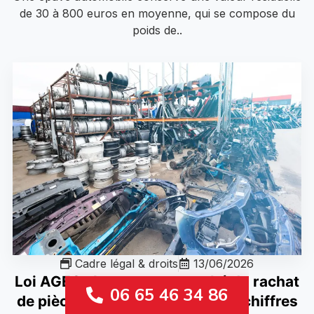
de 30 à 800 euros en moyenne, qui se compose du
poids de..
Cadre légal & droits
13/06/2026
Loi AGEC : le nouveau marché du rachat
06 65 46 34 86
de pièces auto, opportunités et chiffres