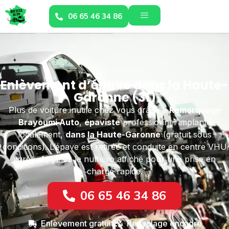
06 65 46 34 86
Enlèvement d’épave dans la Haute-
Garonne (31)
Plus de voiture inutile chez vous grâce à
Remorquage
Brayoumi Auto
,
épaviste
professionnel implanté
localement,
dans la Haute-Garonne
(gratuit sous
conditions). L’épave est retirée et conduite en centre VHU
agréé. Appelez le numéro affiché pour une prise en
charge rapide.
06 65 46 34 86
Enlèvement gratuit
Recyclage encadré