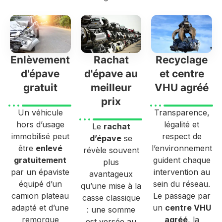
Enlèvement
Rachat
Recyclage
d'épave
d'épave au
et centre
gratuit
meilleur
VHU agréé
prix
Un véhicule
Transparence,
hors d’usage
légalité et
Le
rachat
immobilisé peut
respect de
d’épave
se
être
enlevé
l’environnement
révèle souvent
gratuitement
guident chaque
plus
par un épaviste
intervention au
avantageux
équipé d’un
sein du réseau.
qu’une mise à la
camion plateau
Le passage par
casse classique
adapté et d’une
un
centre VHU
: une somme
remorque
agréé
, la
est versée au