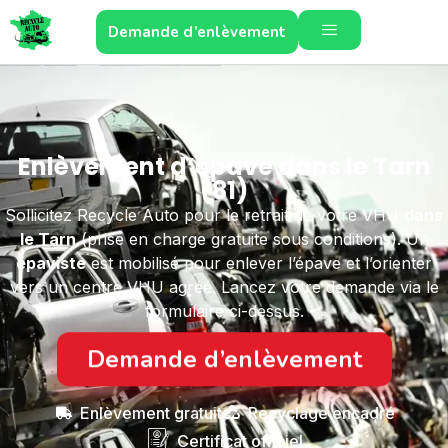
Demande d’enlèvement
Enlèvement d’épave dans le Tarn
(81)
Sollicitez Recycle Auto pour le retrait de votre VHU
dans
le Tarn
(prise en charge gratuite sous conditions). Un
épaviste
est mobilisé pour enlever l’épave et l’orienter
vers un centre VHU agréé. Lancez votre demande via le
formulaire ci-dessus.
Demande d’enlèvement
Enlèvement gratuit
Recyclage encadré
Certificat officiel