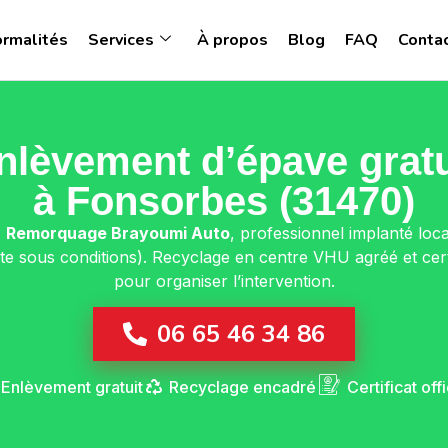
ormalités
Services
À propos
Blog
FAQ
Conta
nlèvement d’épave gratu
à Fonsorbes (31470)
?
Remorquage Brayoumi Auto
, professionnel implanté loc
ite sous conditions). Recyclage en centre VHU agréé et cer
pour organiser l’intervention.
06 65 46 34 86
Enlèvement gratuit
Recyclage encadré
Certificat offi