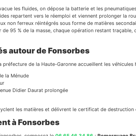
évacue les fluides, on dépose la batterie et les pneumatiques
s repartent vers le réemploi et viennent prolonger la route
taux non ferreux réintégrés sous forme de matières secondai
r de 95 % de la masse, chaque opération restant traçable, 
és autour de Fonsorbes
la préfecture de la Haute-Garonne accueillent les véhicules
de la Ménude
ur
venue Didier Daurat prolongée
clent les matières et délivrent le certificat de destruction 
ent à Fonsorbes
 Fonsorbes, composez le
06 65 46 34 86
:
Remorquage Br