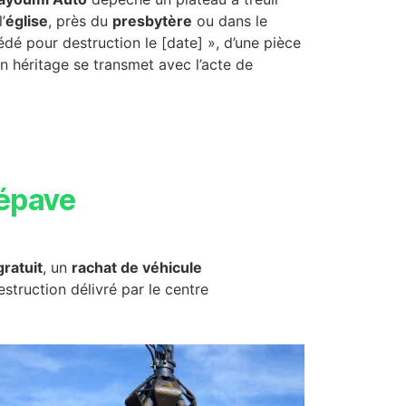
’
église
, près du
presbytère
ou dans le
dé pour destruction le [date] », d’une pièce
 en héritage se transmet avec l’acte de
épave
ratuit
, un
rachat de véhicule
destruction délivré par le centre