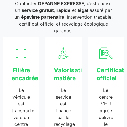
Contacter
DEPANNE EXPRESSE
, c’est choisir
un
service gratuit
,
rapide
et
légal
assuré par
un
épaviste partenaire
. Intervention traçable,
certificat officiel et recyclage écologique
garantis.
Filière
Valorisation
Certificat
encadrée
matière
officiel
Le
Le
Le
véhicule
service
centre
est
est
VHU
transporté
financé
agréé
vers un
par le
délivre
centre
recyclage
le