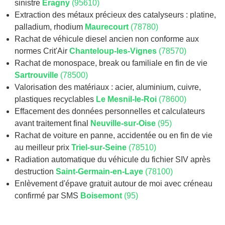
sinistre
Éragny
(95610)
Extraction des métaux précieux des catalyseurs : platine,
palladium, rhodium
Maurecourt
(78780)
Rachat de véhicule diesel ancien non conforme aux
normes Crit'Air
Chanteloup-les-Vignes
(78570)
Rachat de monospace, break ou familiale en fin de vie
Sartrouville
(78500)
Valorisation des matériaux : acier, aluminium, cuivre,
plastiques recyclables
Le Mesnil-le-Roi
(78600)
Effacement des données personnelles et calculateurs
avant traitement final
Neuville-sur-Oise
(95)
Rachat de voiture en panne, accidentée ou en fin de vie
au meilleur prix
Triel-sur-Seine
(78510)
Radiation automatique du véhicule du fichier SIV après
destruction
Saint-Germain-en-Laye
(78100)
Enlèvement d'épave gratuit autour de moi avec créneau
confirmé par SMS
Boisemont
(95)