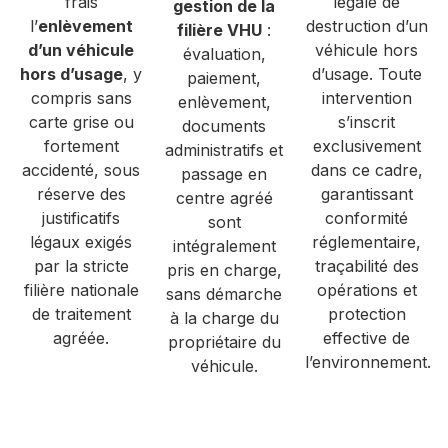
frais
légale de
gestion de la
l’
enlèvement
destruction d’un
filière VHU
:
d’un véhicule
véhicule hors
évaluation,
hors d’usage
, y
d’usage. Toute
paiement,
compris sans
intervention
enlèvement,
carte grise ou
s’inscrit
documents
fortement
exclusivement
administratifs et
accidenté, sous
dans ce cadre,
passage en
réserve des
garantissant
centre agréé
justificatifs
conformité
sont
légaux exigés
réglementaire,
intégralement
par la stricte
traçabilité des
pris en charge,
filière nationale
opérations et
sans démarche
de traitement
protection
à la charge du
agréée.
effective de
propriétaire du
l’environnement.
véhicule.