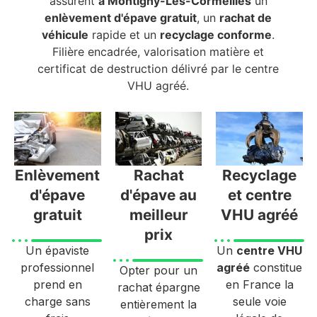
assurent
à Montigny-Les-Cormeilles
un
enlèvement d'épave gratuit
, un
rachat de
véhicule
rapide et un
recyclage conforme
.
Filière encadrée, valorisation matière et
certificat de destruction délivré par le centre
VHU agréé.
Enlèvement
Rachat
Recyclage
d'épave
d'épave au
et centre
gratuit
meilleur
VHU agréé
prix
Un épaviste
Un
centre VHU
professionnel
agréé
constitue
Opter pour un
prend en
en France la
rachat épargne
charge sans
seule voie
entièrement la