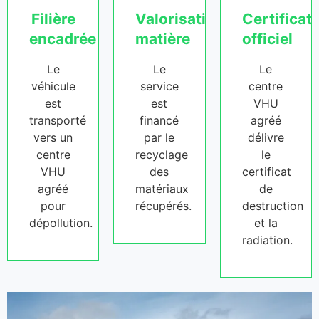
Filière
Valorisation
Certificat
encadrée
matière
officiel
Le
Le
Le
véhicule
service
centre
est
est
VHU
transporté
financé
agréé
vers un
par le
délivre
centre
recyclage
le
VHU
des
certificat
agréé
matériaux
de
pour
récupérés.
destruction
dépollution.
et la
radiation.