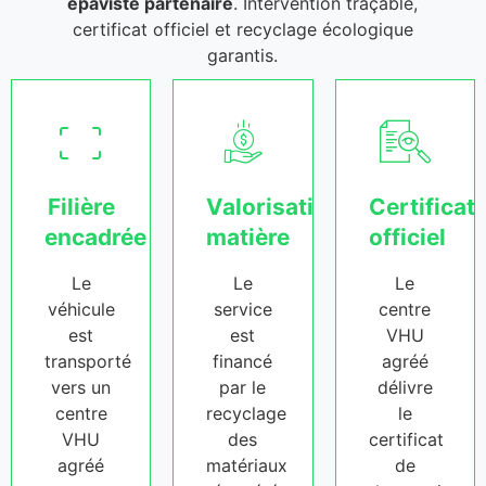
épaviste partenaire
. Intervention traçable,
certificat officiel et recyclage écologique
garantis.
Filière
Valorisation
Certificat
encadrée
matière
officiel
Le
Le
Le
véhicule
service
centre
est
est
VHU
transporté
financé
agréé
vers un
par le
délivre
centre
recyclage
le
VHU
des
certificat
agréé
matériaux
de