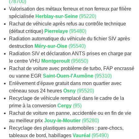
(78700)
Valorisation des métaux ferreux et non ferreux par filière
spécialisée
Herblay-sur-Seine
(95220)
Rachat de véhicule après refus au contrôle technique
(défaut critique)
Pierrelaye
(95480)
Radiation automatique du véhicule du fichier SIV après
destruction
Méry-sur-Oise
(95540)
Radiation SIV et déclaration ANTS prises en charge par
le centre VHU
Montgeroult
(95650)
Rachat de voiture avec problème de turbo, FAP encrassé
ou vanne EGR
Saint-Ouen-l'Aumône
(95310)
Enlèvement d'épave gratuit dans mon quartier avec
créneau sous 24 heures
Osny
(95520)
Recyclage de véhicule remplacé dans le cadre de la
prime à la conversion
Cergy
(95)
Rachat de voiture en panne, accidentée ou en fin de vie
au meilleur prix
Jouy-le-Moutier
(95280)
Recyclage des plastiques automobiles : pare-chocs,
tableaux de bord, habillages
Vauréal
(95490)