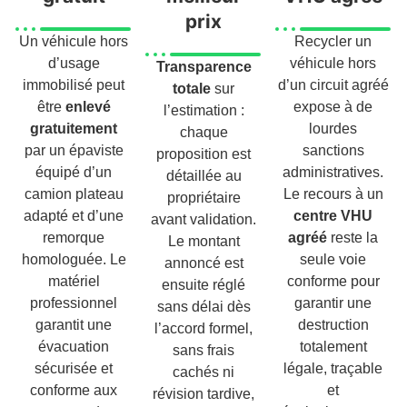
prix
Un véhicule hors
Recycler un
d’usage
véhicule hors
Transparence
immobilisé peut
d’un circuit agréé
totale
sur
être
enlevé
expose à de
l’estimation :
gratuitement
lourdes
chaque
par un épaviste
sanctions
proposition est
équipé d’un
administratives.
détaillée au
camion plateau
Le recours à un
propriétaire
adapté et d’une
centre VHU
avant validation.
remorque
agréé
reste la
Le montant
homologuée. Le
seule voie
annoncé est
matériel
conforme pour
ensuite réglé
professionnel
garantir une
sans délai dès
garantit une
destruction
l’accord formel,
évacuation
totalement
sans frais
sécurisée et
légale, traçable
cachés ni
conforme aux
et
révision tardive,