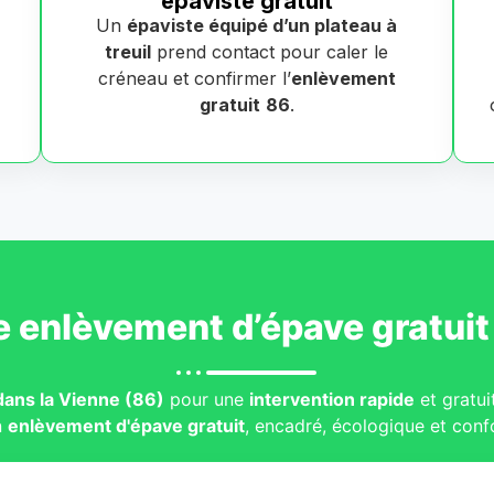
épaviste gratuit
Un
épaviste équipé d’un plateau à
treuil
prend contact pour caler le
créneau et confirmer l’
enlèvement
gratuit
86
.
e
enlèvement d’épave gratuit
dans la Vienne (86)
pour une
intervention rapide
et gratui
n
enlèvement d'épave gratuit
, encadré, écologique et conf