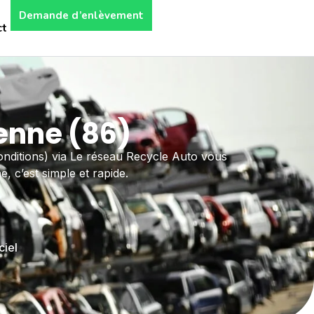
Demande d’enlèvement
ct
enne (86)
onditions) via Le réseau Recycle Auto vous
, c’est simple et rapide.
ciel