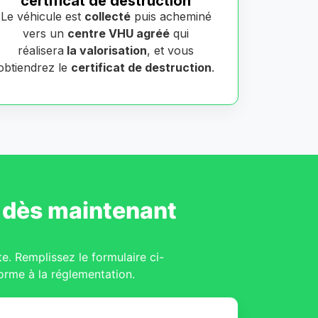
certificat de destruction
Le véhicule est
collecté
puis acheminé
vers un
centre VHU agréé
qui
réalisera
la valorisation
, et vous
obtiendrez le
certificat de destruction
.
dès maintenant
te. Remplissez le formulaire ci-
orme à la réglementation.