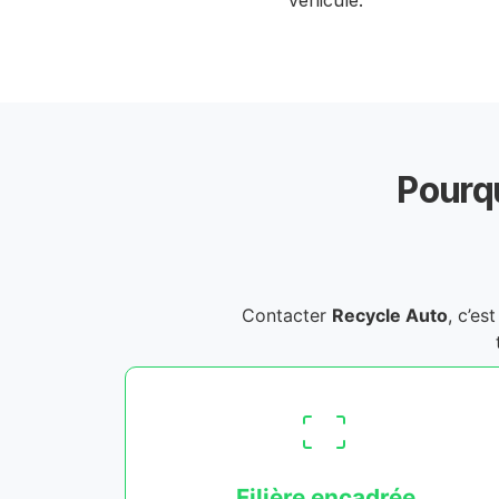
véhicule.
Pourqu
Contacter
Recycle Auto
, c’es
Filière encadrée