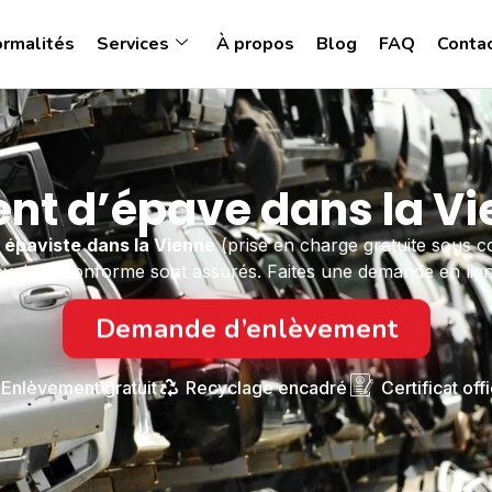
ormalités
Services
À propos
Blog
FAQ
Conta
nt d’épave dans la Vi
n
épaviste
dans la Vienne
(prise en charge gratuite sous c
 recyclage conforme sont assurés. Faites une demande en ligne
Demande d’enlèvement
Enlèvement gratuit
Recyclage encadré
Certificat offi