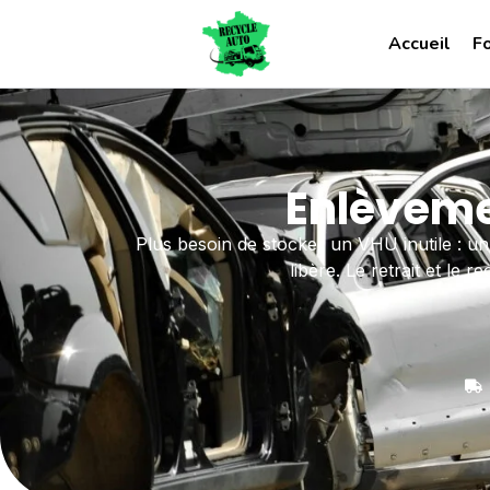
Accueil
F
Enlèveme
Plus besoin de stocker un VHU inutile : u
libère. Le retrait et le