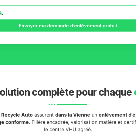
é
.
Envoyer ma demande d’enlèvement gratuit
olution complète pour chaque
u
Recycle Auto
assurent
dans la Vienne
un
enlèvement d'é
ge conforme
. Filière encadrée, valorisation matière et certi
le centre VHU agréé.