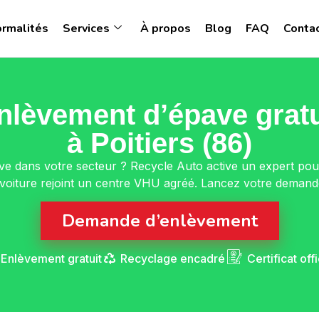
ormalités
Services
À propos
Blog
FAQ
Conta
nlèvement d’épave gratu
à Poitiers (86)
ave dans votre secteur ? Recycle Auto active un expert pour
a voiture rejoint un centre VHU agréé. Lancez votre demande
Demande d’enlèvement
Enlèvement gratuit
Recyclage encadré
Certificat offi