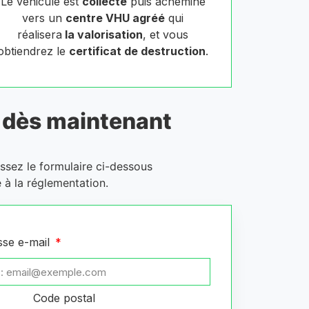
Le véhicule est
collecté
puis acheminé
vers un
centre VHU agréé
qui
réalisera
la valorisation
, et vous
obtiendrez le
certificat de destruction
.
dès maintenant
issez le formulaire ci-dessous
 à la réglementation.
sse e-mail
Code postal