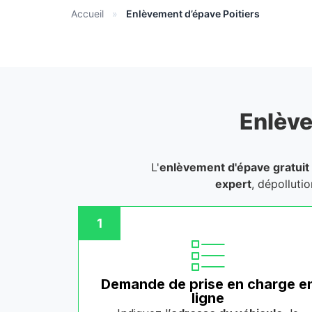
Accueil
»
Enlèvement d’épave Poitiers
Enlève
L'
enlèvement d'épave gratuit
expert
, dépolluti
1
Demande de prise en charge e
ligne