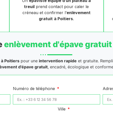
Un
épaviste équipé d’un plateau à
treuil
prend contact pour caler le
créneau et confirmer l’
enlèvement
gratuit
à Poitiers
.
e
enlèvement d'épave gratuit
à Poitiers
pour une
intervention rapide
et gratuite. Rempl
èvement d'épave gratuit
, encadré, écologique et conforme
Numéro de téléphone
Adre
Ville