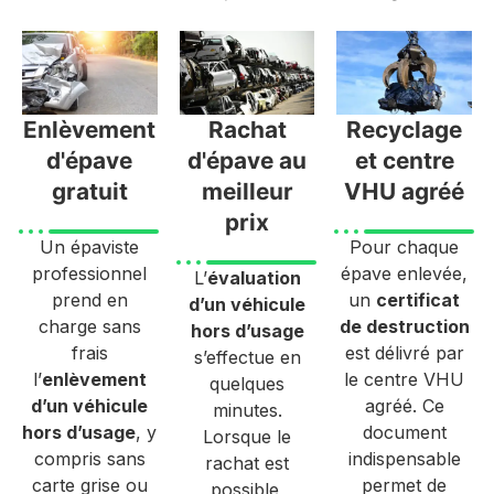
Enlèvement
Rachat
Recyclage
d'épave
d'épave au
et centre
gratuit
meilleur
VHU agréé
prix
Un épaviste
Pour chaque
professionnel
épave enlevée,
L’
évaluation
prend en
un
certificat
d’un véhicule
charge sans
de destruction
hors d’usage
frais
est délivré par
s’effectue en
l’
enlèvement
le centre VHU
quelques
d’un véhicule
agréé. Ce
minutes.
hors d’usage
, y
document
Lorsque le
compris sans
indispensable
rachat est
carte grise ou
permet de
possible,