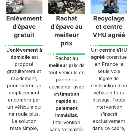
Enlèvement
Rachat
Recyclage
d'épave
d'épave au
et centre
gratuit
meilleur
VHU agréé
prix
L’
enlèvement à
Un
centre VHU
domicile
est
agréé
constitue
Rachat au
proposé
en France la
meilleur prix
de
gratuitement et
seule voie
tout véhicule en
rapidement,
légale de
panne ou
pour libérer un
destruction d’un
accidenté, avec
emplacement
véhicule hors
estimation
encombré par
d’usage. Toute
rapide
et
un véhicule qui
intervention
paiement
ne roule plus.
s’inscrit
immédiat
.
La solution
exclusivement
Intervention
reste simple,
dans ce cadre,
sans formalités