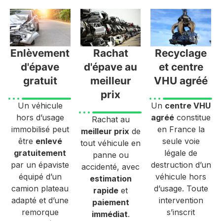
Enlèvement
Rachat
Recyclage
d'épave
d'épave au
et centre
gratuit
meilleur
VHU agréé
prix
Un véhicule
Un
centre VHU
hors d’usage
agréé
constitue
Rachat au
immobilisé peut
en France la
meilleur prix
de
être
enlevé
seule voie
tout véhicule en
gratuitement
légale de
panne ou
par un épaviste
destruction d’un
accidenté, avec
équipé d’un
véhicule hors
estimation
camion plateau
d’usage. Toute
rapide
et
adapté et d’une
intervention
paiement
remorque
s’inscrit
immédiat
.