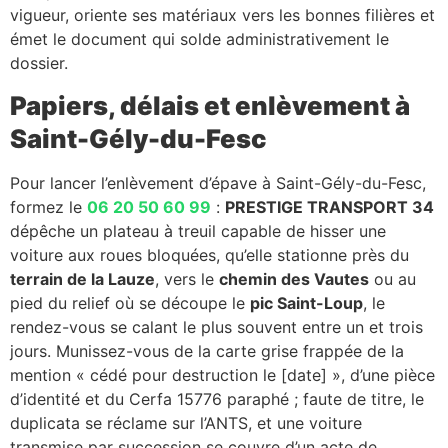
vigueur, oriente ses matériaux vers les bonnes filières et
émet le document qui solde administrativement le
dossier.
Papiers, délais et enlèvement à
Saint-Gély-du-Fesc
Pour lancer l’enlèvement d’épave à Saint-Gély-du-Fesc,
formez le
06 20 50 60 99
:
PRESTIGE TRANSPORT 34
dépêche un plateau à treuil capable de hisser une
voiture aux roues bloquées, qu’elle stationne près du
terrain de la Lauze
, vers le
chemin des Vautes
ou au
pied du relief où se découpe le
pic Saint-Loup
, le
rendez-vous se calant le plus souvent entre un et trois
jours. Munissez-vous de la carte grise frappée de la
mention « cédé pour destruction le [date] », d’une pièce
d’identité et du Cerfa 15776 paraphé ; faute de titre, le
duplicata se réclame sur l’ANTS, et une voiture
transmise par succession se couvre d’un acte de