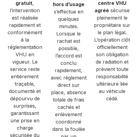
gratuit
,
centre VHU
hors d’usage
l’intervention
agréé
sécurise
s’effectue en
est réalisée
pleinement le
quelques
rapidement et
propriétaire sur
minutes.
conformément
le plan légal.
Lorsque le
à la
L’opération clôt
rachat est
réglementation
officiellement
possible,
VHU en
son obligation
l’accord est
vigueur. Le
de radiation et
conclu
service reste
prévient toute
rapidement,
entièrement
responsabilité
avec règlement
traçable,
ultérieure liée
direct sur
documenté et
au véhicule
place, absence
dépourvu de
cédé.
totale de frais
surprises,
cachés et
garantissant
enlèvement
une prise en
coordonné
charge
dans la foulée
sécurisée du
par un