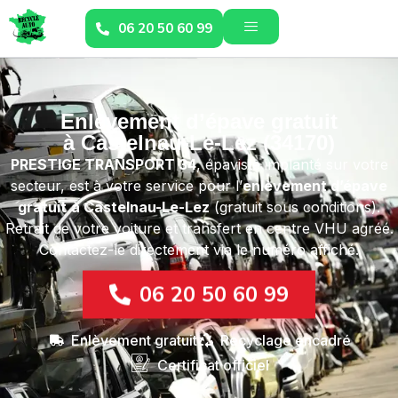
06 20 50 60 99
Enlèvement d’épave gratuit
à Castelnau-Le-Lez (34170)
PRESTIGE TRANSPORT 34
, épaviste implanté sur votre
secteur, est à votre service pour l’
enlèvement d’épave
gratuit
à Castelnau-Le-Lez
(gratuit sous conditions).
Retrait de votre voiture et transfert en centre VHU agréé.
Contactez-le directement via le numéro affiché.
06 20 50 60 99
Enlèvement gratuit
Recyclage encadré
Certificat officiel