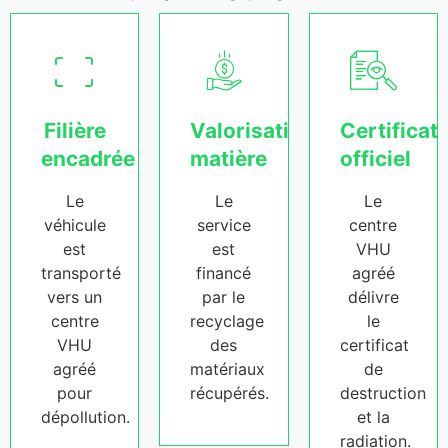
Filière
Valorisation
Certificat
encadrée
matière
officiel
Le
Le
Le
véhicule
service
centre
est
est
VHU
transporté
financé
agréé
vers un
par le
délivre
centre
recyclage
le
VHU
des
certificat
agréé
matériaux
de
pour
récupérés.
destruction
dépollution.
et la
radiation.