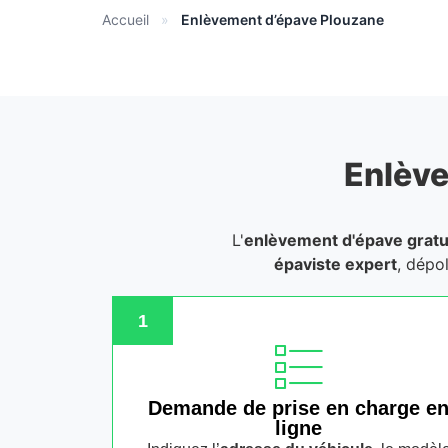
Accueil
»
Enlèvement d’épave Plouzane
Enlève
L'
enlèvement d'épave gratu
épaviste expert
, dépo
1
Demande de prise en charge e
ligne