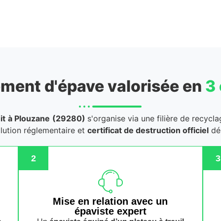
ment d'épave valorisée en
3
it
à Plouzane
(29280)
s'organise via une filière de recycl
llution réglementaire et
certificat de destruction officiel
dél
2
3
n
Mise en relation avec un
épaviste expert