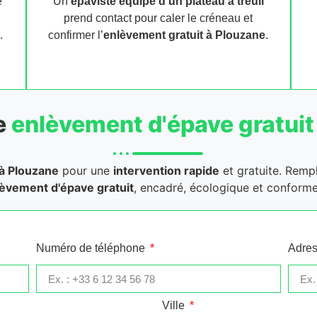
e
Un
épaviste équipé d’un plateau à treuil
prend contact pour caler le créneau et
.
confirmer l’
enlèvement gratuit
à Plouzane
.
e
enlèvement d'épave gratuit
à Plouzane
pour une
intervention rapide
et gratuite. Rempl
èvement d'épave gratuit
, encadré, écologique et conforme
Numéro de téléphone
Adres
Ville