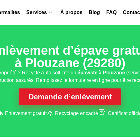
rmalités
Services
À propos
Blog
FAQ
Contac
nlèvement d’épave gratu
à Plouzane (29280)
ropriété ? Recycle Auto sollicite un
épaviste
à Plouzane
(servic
ruction assurés. Remplissez le formulaire en ligne pour être rec
Demande d’enlèvement
Enlèvement gratuit
Recyclage encadré
Certificat offici