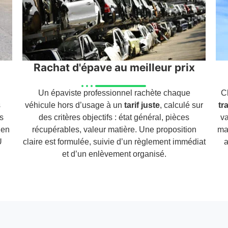
Rachat d'épave au meilleur prix
Un épaviste professionnel rachète chaque
C
s
véhicule hors d’usage à un
tarif juste
, calculé sur
tr
ns
des critères objectifs : état général, pièces
va
 en
récupérables, valeur matière. Une proposition
ma
U
claire est formulée, suivie d’un règlement immédiat
a
et d’un enlèvement organisé.