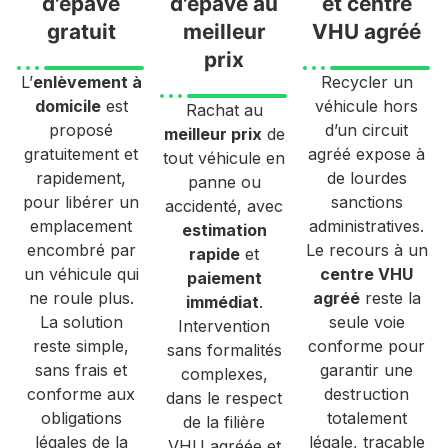
d'épave
d'épave au
et centre
gratuit
meilleur
VHU agréé
prix
L’
enlèvement à
Recycler un
domicile
est
véhicule hors
Rachat au
proposé
d’un circuit
meilleur prix
de
gratuitement et
agréé expose à
tout véhicule en
rapidement,
de lourdes
panne ou
pour libérer un
sanctions
accidenté, avec
emplacement
administratives.
estimation
encombré par
Le recours à un
rapide
et
un véhicule qui
centre VHU
paiement
ne roule plus.
agréé
reste la
immédiat
.
La solution
seule voie
Intervention
reste simple,
conforme pour
sans formalités
sans frais et
garantir une
complexes,
conforme aux
destruction
dans le respect
obligations
totalement
de la filière
légales de la
légale, traçable
VHU agréée et