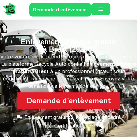
Demande d’enlèvement
Enlèvement d’épave gratuit
à Brest (29200)
Votre voiture vieille prend la rouille devant votre domicile ?
La plateforme Recycle Auto confie l’
enlèvement d’épave
gratuit
à Brest
à un professionnel (gratuit sous
conditions). Recyclage et certificat inclus. Envoyez votre
demande via le formulaire en ligne.
Demande d’enlèvement
Enlèvement gratuit
Recyclage encadré
Certificat officiel