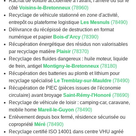
Rachat de voiture accidentée à l'avant, l'arrière ou sur le
côté
Voisins-le-Bretonneux
(78960)
Recyclage de véhicule stationné en zone d'activité,
entrepôt ou plateforme logistique
Les Mesnuls
(78490)
Délivrance du récépissé de destruction en format
numérique et papier
Bois-d'Arcy
(78390)
Récupération énergétique des résidus non valorisables
par recyclage matière
Plaisir
(78370)
Recyclage des fluides dangereux : huile moteur, liquide
de frein, antigel
Montigny-le-Bretonneux
(78180)
Récupération des batteries au plomb et lithium pour
recyclage spécialisé
Le Tremblay-sur-Mauldre
(78490)
Récupération de PIEC (pièces issues de l'économie
circulaire) avant broyage
Saint-Rémy-l'Honoré
(78690)
Recyclage de véhicule de loisir : camping-car, caravane,
mobile home
Mareil-le-Guyon
(78490)
Enlèvement depuis box fermé, résidence sécurisée ou
copropriété
Méré
(78490)
Recyclage certifié ISO 14001 dans centre VHU agréé