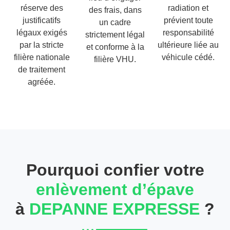
réserve des
radiation et
des frais, dans
justificatifs
prévient toute
un cadre
légaux exigés
responsabilité
strictement légal
par la stricte
ultérieure liée au
et conforme à la
filière nationale
véhicule cédé.
filière VHU.
de traitement
agréée.
Pourquoi confier votre
enlèvement d’épave
à
DEPANNE EXPRESSE
?