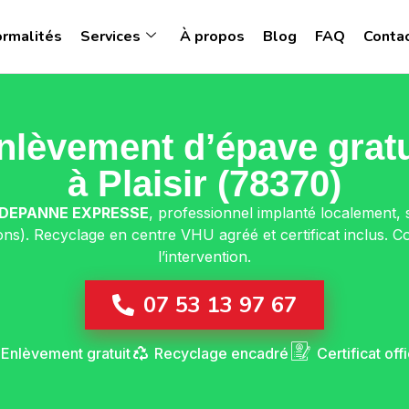
ormalités
Services
À propos
Blog
FAQ
Conta
nlèvement d’épave gratu
à Plaisir (78370)
DEPANNE EXPRESSE
, professionnel implanté localement, 
ions). Recyclage en centre VHU agréé et certificat inclus.
l’intervention.
07 53 13 97 67
Enlèvement gratuit
Recyclage encadré
Certificat offi