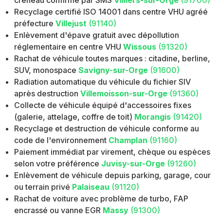
créneau confirmé par SMS
Villiers-sur-Orge
(91700)
Recyclage certifié ISO 14001 dans centre VHU agréé
préfecture
Villejust
(91140)
Enlèvement d'épave gratuit avec dépollution
réglementaire en centre VHU
Wissous
(91320)
Rachat de véhicule toutes marques : citadine, berline,
SUV, monospace
Savigny-sur-Orge
(91600)
Radiation automatique du véhicule du fichier SIV
après destruction
Villemoisson-sur-Orge
(91360)
Collecte de véhicule équipé d'accessoires fixes
(galerie, attelage, coffre de toit)
Morangis
(91420)
Recyclage et destruction de véhicule conforme au
code de l'environnement
Champlan
(91160)
Paiement immédiat par virement, chèque ou espèces
selon votre préférence
Juvisy-sur-Orge
(91260)
Enlèvement de véhicule depuis parking, garage, cour
ou terrain privé
Palaiseau
(91120)
Rachat de voiture avec problème de turbo, FAP
encrassé ou vanne EGR
Massy
(91300)