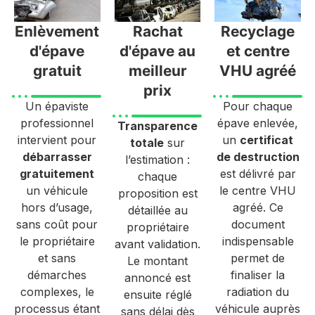
Enlèvement
Rachat
Recyclage
d'épave
d'épave au
et centre
gratuit
meilleur
VHU agréé
prix
Un épaviste
Pour chaque
professionnel
épave enlevée,
Transparence
intervient pour
un
certificat
totale
sur
débarrasser
de destruction
l’estimation :
gratuitement
est délivré par
chaque
un véhicule
le centre VHU
proposition est
hors d’usage,
agréé. Ce
détaillée au
sans coût pour
document
propriétaire
le propriétaire
indispensable
avant validation.
et sans
permet de
Le montant
démarches
finaliser la
annoncé est
complexes, le
radiation du
ensuite réglé
processus étant
véhicule auprès
sans délai dès