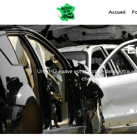
Accueil
F
E
Un VHU épave est stationné dans votre ré
charge gratuite sous con