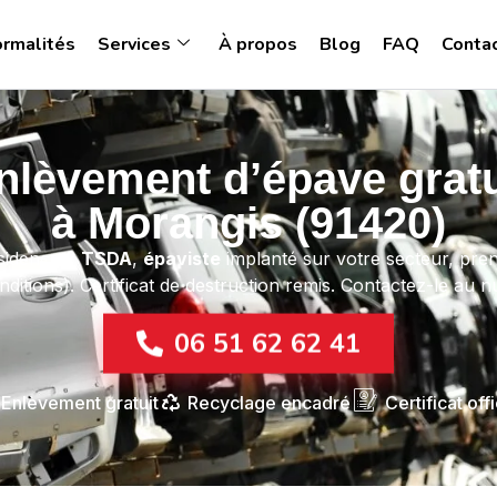
ormalités
Services
À propos
Blog
FAQ
Conta
nlèvement d’épave gratu
à Morangis (91420)
sidence ?
TSDA
,
épaviste
implanté sur votre secteur, pren
ditions). Certificat de destruction remis. Contactez-le au 
06 51 62 62 41
Enlèvement gratuit
Recyclage encadré
Certificat offi