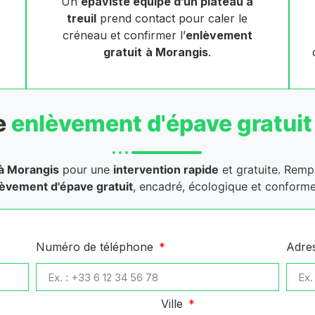
Un
épaviste équipé d’un plateau à
treuil
prend contact pour caler le
créneau et confirmer l’
enlèvement
gratuit
à Morangis
.
e
enlèvement d'épave gratuit
à Morangis
pour une
intervention rapide
et gratuite. Rempl
èvement d'épave gratuit
, encadré, écologique et conforme
Numéro de téléphone
Adre
Ville