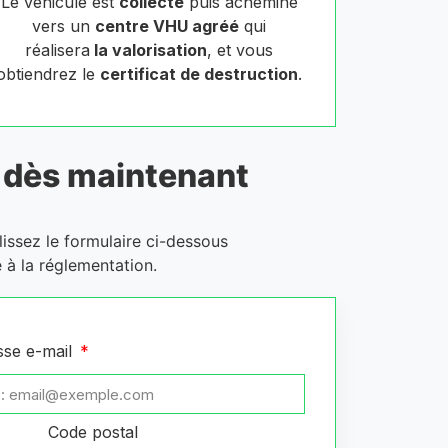
Le véhicule est
collecté
puis acheminé
vers un
centre VHU agréé
qui
réalisera
la valorisation
, et vous
obtiendrez le
certificat de destruction
.
dès maintenant
issez le formulaire ci-dessous
 à la réglementation.
sse e-mail
Code postal