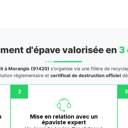
ment d'épave valorisée en
3
it
à Morangis
(91420)
s'organise via une filière de recycl
llution réglementaire et
certificat de destruction officiel
dél
2
3
n
Mise en relation avec un
épaviste expert