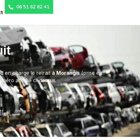
06 51 62 62 41
ct
it
d en charge le retrait
à Morangis
(prise en
numéro affiché ci-dessus.
ciel