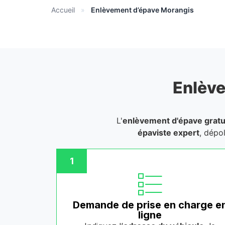
Accueil
»
Enlèvement d’épave Morangis
Enlève
L'
enlèvement d'épave gratu
épaviste expert
, dépo
1
Demande de prise en charge e
ligne