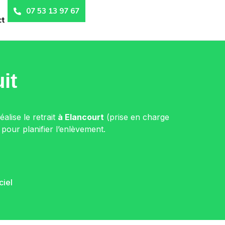
07 53 13 97 67
ct
it
alise le retrait
à Elancourt
(prise en charge
 pour planifier l’enlèvement.
ciel