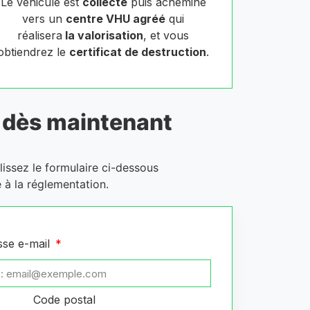
Le véhicule est
collecté
puis acheminé
vers un
centre VHU agréé
qui
réalisera
la valorisation
, et vous
obtiendrez le
certificat de destruction
.
dès maintenant
lissez le formulaire ci-dessous
 à la réglementation.
sse e-mail
Code postal