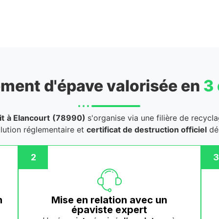
ment d'épave valorisée en
3
it
à Elancourt
(78990)
s'organise via une filière de recycl
llution réglementaire et
certificat de destruction officiel
dél
2
3
n
Mise en relation avec un
épaviste expert