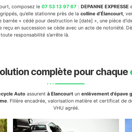
court, composez le
07 53 13 97 67
:
DEPANNE EXPRESSE
e
grippés, qu’elle stationne près de la
colline d’Élancourt
, ve
e barrée « cédé pour destruction le [date] », une pièce d’iden
le reçu en succession se cède avec un acte de notoriété. Dès
toute responsabilité s’arrête là.
olution complète pour chaque
cycle Auto
assurent
à Elancourt
un
enlèvement d'épave g
rme
. Filière encadrée, valorisation matière et certificat de 
VHU agréé.