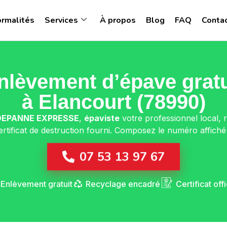
ormalités
Services
À propos
Blog
FAQ
Conta
nlèvement d’épave gratu
à Elancourt (78990)
DEPANNE EXPRESSE
,
épaviste
votre professionnel local, ré
ertificat de destruction fourni. Composez le numéro affiché
07 53 13 97 67
Enlèvement gratuit
Recyclage encadré
Certificat offi