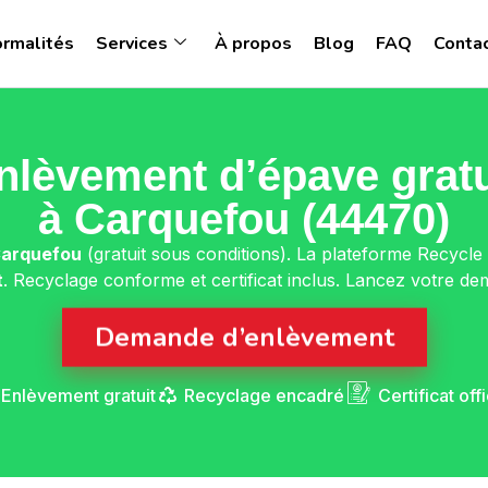
ormalités
Services
À propos
Blog
FAQ
Conta
nlèvement d’épave gratu
à Carquefou (44470)
Carquefou
(gratuit sous conditions). La plateforme Recycle
t
. Recyclage conforme et certificat inclus. Lancez votre de
Demande d’enlèvement
Enlèvement gratuit
Recyclage encadré
Certificat offi