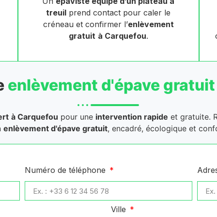
Un
épaviste équipé d’un plateau à
treuil
prend contact pour caler le
créneau et confirmer l’
enlèvement
gratuit
à Carquefou
.
e
enlèvement d'épave gratuit
ert
à Carquefou
pour une
intervention rapide
et gratuite. 
n
enlèvement d'épave gratuit
, encadré, écologique et conf
Numéro de téléphone
Adre
Ville