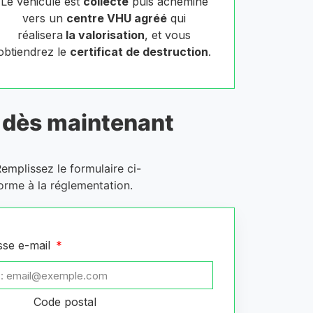
Le véhicule est
collecté
puis acheminé
vers un
centre VHU agréé
qui
réalisera
la valorisation
, et vous
obtiendrez le
certificat de destruction
.
dès maintenant
Remplissez le formulaire ci-
orme à la réglementation.
sse e-mail
Code postal