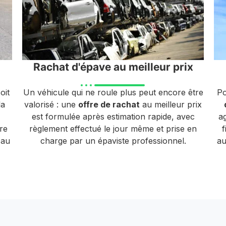
Rachat d'épave au meilleur prix
oit
Un véhicule qui ne roule plus peut encore être
Po
la
valorisé : une
offre de rachat
au meilleur prix
est formulée après estimation rapide, avec
a
gre
règlement effectué le jour même et prise en
f
 au
charge par un épaviste professionnel.
au