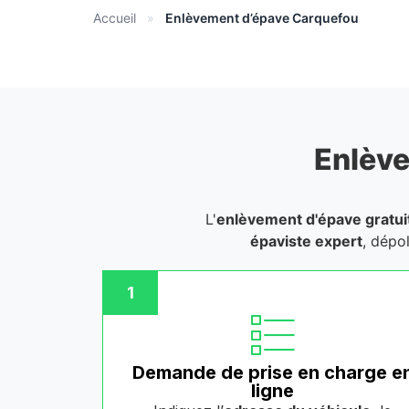
Accueil
»
Enlèvement d’épave Carquefou
Enlève
L'
enlèvement d'épave gratui
épaviste expert
, dépo
1
Demande de prise en charge e
ligne