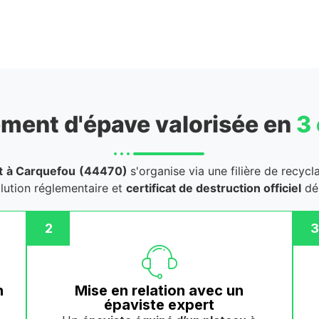
ment d'épave valorisée en
3
t
à Carquefou
(44470)
s'organise via une filière de recyc
llution réglementaire et
certificat de destruction officiel
dél
2
3
n
Mise en relation avec un
épaviste expert