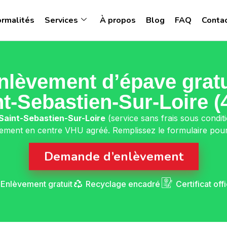
ormalités
Services
À propos
Blog
FAQ
Conta
nlèvement d’épave gratu
nt-Sebastien-Sur-Loire (
Saint-Sebastien-Sur-Loire
(service sans frais sous condit
nement en centre VHU agréé. Remplissez le formulaire pour
Demande d’enlèvement
Enlèvement gratuit
Recyclage encadré
Certificat offi