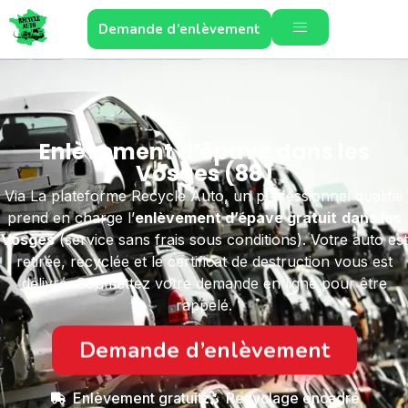
Demande d’enlèvement
Enlèvement d’épave dans les
Vosges (88)
Via La plateforme Recycle Auto, un professionnel qualifié
prend en charge l’
enlèvement d’épave gratuit
dans les
Vosges
(service sans frais sous conditions). Votre auto est
retirée, recyclée et le certificat de destruction vous est
délivré. Soumettez votre demande en ligne pour être
rappelé.
Demande d’enlèvement
Enlèvement gratuit
Recyclage encadré