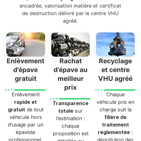
encadrée, valorisation matière et certificat
de destruction délivré par le centre VHU
agréé.
Enlèvement
Rachat
Recyclage
d'épave
d'épave au
et centre
gratuit
meilleur
VHU agréé
prix
Enlèvement
Chaque
rapide et
véhicule pris en
Transparence
gratuit
de tout
charge suit la
totale
sur
véhicule hors
filière de
l’estimation :
d’usage par un
traitement
chaque
épaviste
réglementée
:
proposition est
professionnel.
dépollution des