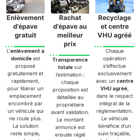
Enlèvement
Rachat
Recyclage
d'épave
d'épave au
et centre
gratuit
meilleur
VHU agréé
prix
L’
enlèvement à
Chaque
domicile
est
opération
Transparence
proposé
s’effectue
totale
sur
gratuitement et
exclusivement
l’estimation :
rapidement,
avec un
centre
chaque
pour libérer un
VHU agréé
,
proposition est
emplacement
dans le respect
détaillée au
encombré par
intégral de la
propriétaire
un véhicule qui
réglementation.
avant validation.
ne roule plus.
Le véhicule
Le montant
La solution
bénéficie d’un
annoncé est
reste simple,
suivi traçable,
ensuite réglé