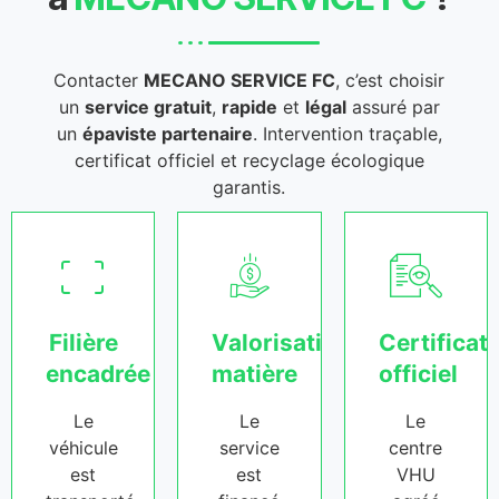
Contacter
MECANO SERVICE FC
, c’est choisir
un
service gratuit
,
rapide
et
légal
assuré par
un
épaviste partenaire
. Intervention traçable,
certificat officiel et recyclage écologique
garantis.
Filière
Valorisation
Certificat
encadrée
matière
officiel
Le
Le
Le
véhicule
service
centre
est
est
VHU