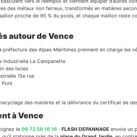
basculent vers le réemploi et viennent équiper d’autres voit
ailles des métaux non ferreux, transformés en matières seconda
isation proche de 95 % du poids, et chaque maillon reste c
és autour de Vence
 la préfecture des Alpes-Maritimes prennent en charge les v
e Industrielle La Campanette
in des Iscles
strielle 15e rue
x Pont
recyclage des matières et la délivrance du certificat de des
ent à Vence
oignez le
09 72 59 16 16
:
FLASH DEPANNAGE
envoie un p
 qu’il stationne près de la
place du Grand Jardin
, en contr