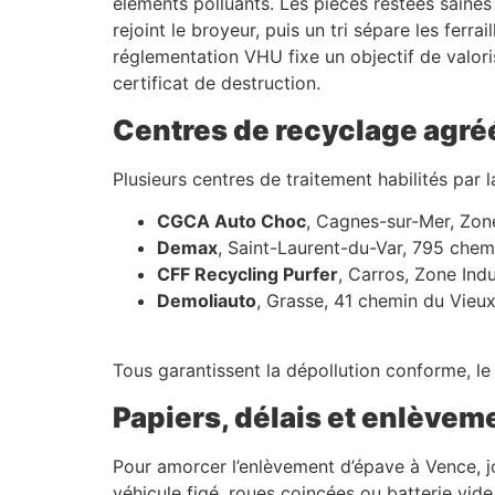
éléments polluants. Les pièces restées saines 
rejoint le broyeur, puis un tri sépare les ferr
réglementation VHU fixe un objectif de valor
certificat de destruction.
Centres de recyclage agré
Plusieurs centres de traitement habilités par
CGCA Auto Choc
, Cagnes-sur-Mer, Zon
Demax
, Saint-Laurent-du-Var, 795 chem
CFF Recycling Purfer
, Carros, Zone Indu
Demoliauto
, Grasse, 41 chemin du Vieu
Tous garantissent la dépollution conforme, le 
Papiers, délais et enlèvem
Pour amorcer l’enlèvement d’épave à Vence, j
véhicule figé, roues coincées ou batterie vide,