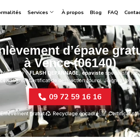
ormalités
Services
À propos
Blog
FAQ
Conta
nlèvement d’épave gratu
à Vence (06140)
 résidence ?
FLASH DEPANNAGE
,
épaviste
spécialiste loca
conditions). Certificat de destruction fourni. Joignez-le s
09 72 59 16 16
Enlèvement gratuit
Recyclage encadré
Certificat offi