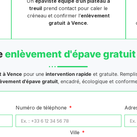
Un
épaviste équipé d’un plateau à
treuil
prend contact pour caler le
créneau et confirmer l’
enlèvement
gratuit
à Vence
.
e
enlèvement d'épave gratuit
t
à Vence
pour une
intervention rapide
et gratuite. Rempli
èvement d'épave gratuit
, encadré, écologique et conforme
Numéro de téléphone
Adre
Ville