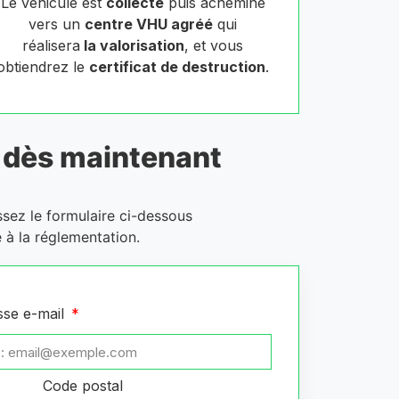
Le véhicule est
collecté
puis acheminé
vers un
centre VHU agréé
qui
réalisera
la valorisation
, et vous
obtiendrez le
certificat de destruction
.
dès maintenant
ssez le formulaire ci-dessous
 à la réglementation.
sse e-mail
Code postal