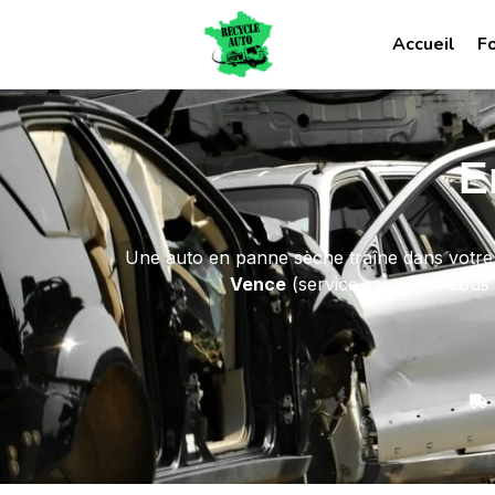
Accueil
F
E
Une auto en panne sèche traîne dans votre
Vence
(service sans frais sous 