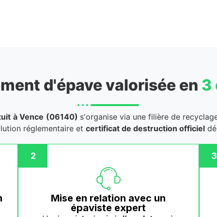
ment d'épave valorisée en
3
uit
à Vence
(06140)
s'organise via une filière de recyclag
llution réglementaire et
certificat de destruction officiel
dél
2
3
n
Mise en relation avec un
épaviste expert