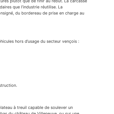
ures plutôt que de finir au rebut. La carcasse
ires que l’industrie réutilise. La
onsigné, du bordereau de prise en charge au
éhicules hors d’usage du secteur vençois :
truction.
lateau à treuil capable de soulever un
ebas du château de Villeneuve, ou sur une