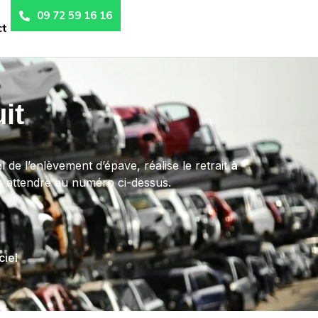
09 72 59 16 16
ct
it
l de l’enlèvement d’épave, réalise le retrait
à
ans attendre au numéro ci-dessus.
ciel