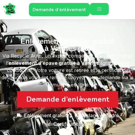
Demande d’enlèvement
Enlèvement d’épave gratuit
à Vannes (56)
Via Recycle Auto, un expert compétent prend en charge
l’
enlèvement d’épave gratuit
à Vannes
(gratuit sous
conditions). Votre voiture est retirée et le certificat de
destruction vous est remis. Envoyez votre demande via le
formulaire en ligne.
Demande d’enlèvement
Enlèvement gratuit
Recyclage encadré
Certificat officiel