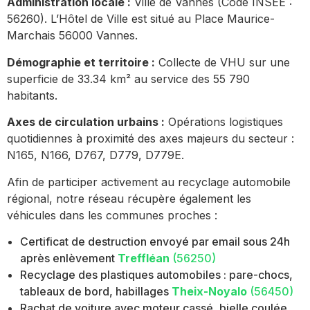
Administration locale :
Ville de Vannes (Code INSEE :
56260). L’Hôtel de Ville est situé au Place Maurice-
Marchais 56000 Vannes.
Démographie et territoire :
Collecte de VHU sur une
superficie de 33.34 km² au service des 55 790
habitants.
Axes de circulation urbains :
Opérations logistiques
quotidiennes à proximité des axes majeurs du secteur :
N165, N166, D767, D779, D779E.
Afin de participer activement au recyclage automobile
régional, notre réseau récupère également les
véhicules dans les communes proches :
Certificat de destruction envoyé par email sous 24h
après enlèvement
Treffléan
(56250)
Recyclage des plastiques automobiles : pare-chocs,
tableaux de bord, habillages
Theix-Noyalo
(56450)
Rachat de voiture avec moteur cassé, bielle coulée