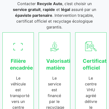
Contacter
Recycle Auto
, c’est choisir un
service gratuit
,
rapide
et
légal
assuré par un
épaviste partenaire
. Intervention traçable,
certificat officiel et recyclage écologique
garantis.
Filière
Valorisation
Certificat
encadrée
matière
officiel
Le
Le
Le
véhicule
service
centre
est
est
VHU
transporté
financé
agréé
vers un
par le
délivre
centre
recyclage
le