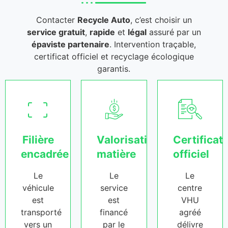
Contacter
Recycle Auto
, c’est choisir un
service gratuit
,
rapide
et
légal
assuré par un
épaviste partenaire
. Intervention traçable,
certificat officiel et recyclage écologique
garantis.
Filière
Valorisation
Certificat
encadrée
matière
officiel
Le
Le
Le
véhicule
service
centre
est
est
VHU
transporté
financé
agréé
vers un
par le
délivre