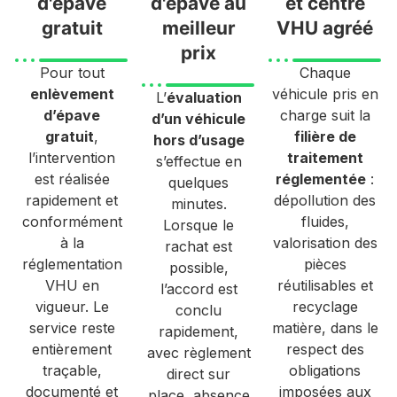
d'épave
d'épave au
et centre
gratuit
meilleur
VHU agréé
prix
Pour tout
Chaque
enlèvement
véhicule pris en
L’
évaluation
d’épave
charge suit la
d’un véhicule
gratuit
,
filière de
hors d’usage
l’intervention
traitement
s’effectue en
est réalisée
réglementée
:
quelques
rapidement et
dépollution des
minutes.
conformément
fluides,
Lorsque le
à la
valorisation des
rachat est
réglementation
pièces
possible,
VHU en
réutilisables et
l’accord est
vigueur. Le
recyclage
conclu
service reste
matière, dans le
rapidement,
entièrement
respect des
avec règlement
traçable,
obligations
direct sur
documenté et
imposées aux
place, absence