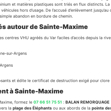
minium et matières plastiques sont triés en flux distincts. 
éhicules hors d’usage. De l’accusé d’enlèvement jusqu’au cert
un simple abandon en bordure de chemin.
és autour de Sainte-Maxime
s centres VHU agréés du Var faciles d’accès depuis la rive
une-sur-Argens
-Argens
ants et édite le certificat de destruction exigé pour clore 
ment à Sainte-Maxime
Maxime, formez le
07 66 51 75 51
:
BALAN REMORQUAGE
vers la
plage des Éléphants
ou aux abords de la
pointe de