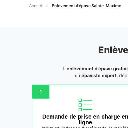
Accueil
»
Enlèvement d’épave Sainte-Maxime
Enlève
L'
enlèvement d'épave gratuit
un
épaviste expert
, dép
1
Demande de prise en charge e
ligne