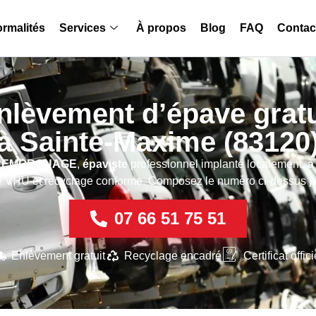
rmalités
Services
À propos
Blog
FAQ
Contac
nlèvement d’épave gratu
à Sainte-Maxime (83120
REMORQUAGE
,
épaviste
professionnel implanté localement,
à
tre VHU et recyclage conforme. Composez le numéro ci-dessus pou
07 66 51 75 51
Enlèvement gratuit
Recyclage encadré
Certificat offici