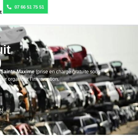
07 66 51 75 51
t
it
)
 Sainte-Maxime
(prise en charge gratuite sous
r organiser l’intervention.
el