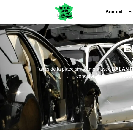
Accueil
Fo
E
Faites de la place simplement avec
BALAN 
conditions). Retrait de vo