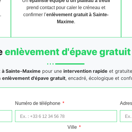
e
Un
épaviste équipé d’un plateau à treuil
prend contact pour caler le créneau et
.
confirmer l’
enlèvement gratuit
à Sainte-
Maxime
.
e
enlèvement d'épave gratuit
t
à Sainte-Maxime
pour une
intervention rapide
et gratuite
n
enlèvement d'épave gratuit
, encadré, écologique et conf
Numéro de téléphone
Adres
Ville