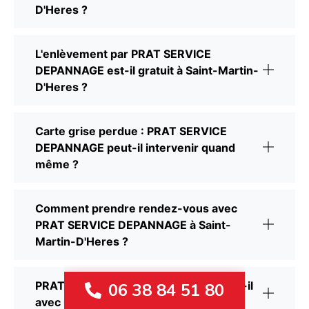
D'Heres ?
L'enlèvement par PRAT SERVICE
DEPANNAGE est-il gratuit à Saint-Martin-
D'Heres ?
Carte grise perdue : PRAT SERVICE
DEPANNAGE peut-il intervenir quand
même ?
Comment prendre rendez-vous avec
PRAT SERVICE DEPANNAGE à Saint-
Martin-D'Heres ?
PRAT SERVICE DEPANNAGE travaille-t-il
06 38 84 51 80
avec un centre VHU agréé ?