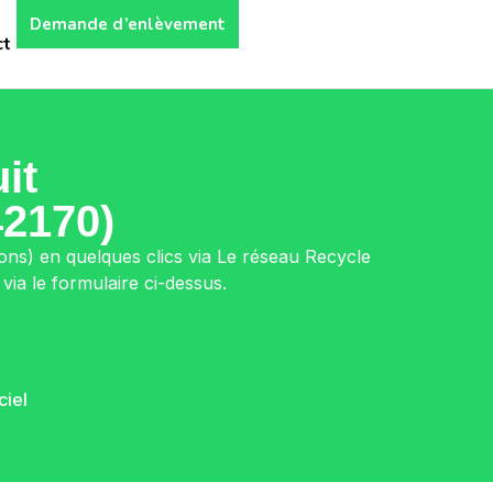
Demande d’enlèvement
ct
it
42170)
ions) en quelques clics via Le réseau Recycle
ia le formulaire ci-dessus.
ciel