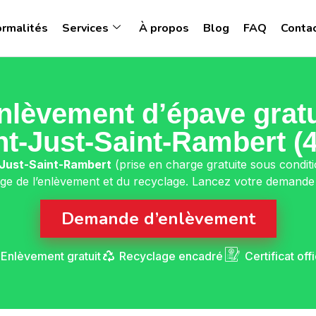
ormalités
Services
À propos
Blog
FAQ
Conta
nlèvement d’épave gratu
nt-Just-Saint-Rambert (
-Just-Saint-Rambert
(prise en charge gratuite sous condit
ge de l’enlèvement et du recyclage. Lancez votre demande v
Demande d’enlèvement
Enlèvement gratuit
Recyclage encadré
Certificat offi