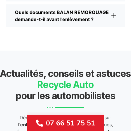
Quels documents BALAN REMORQUAGE
demande-t-il avant l'enlèvement ?
Actualités, conseils et astuces
Recycle Auto
pour les automobilistes
Découvrez nos
conseils
et
actualités
sur
07 66 51 75 51
l’
enlèvement d’épaves
. Astuces pratiques,