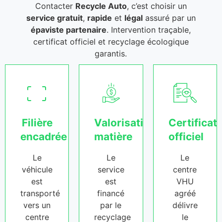
Contacter
Recycle Auto
, c’est choisir un
service gratuit
,
rapide
et
légal
assuré par un
épaviste partenaire
. Intervention traçable,
certificat officiel et recyclage écologique
garantis.
Filière
Valorisation
Certificat
encadrée
matière
officiel
Le
Le
Le
véhicule
service
centre
est
est
VHU
transporté
financé
agréé
vers un
par le
délivre
centre
recyclage
le