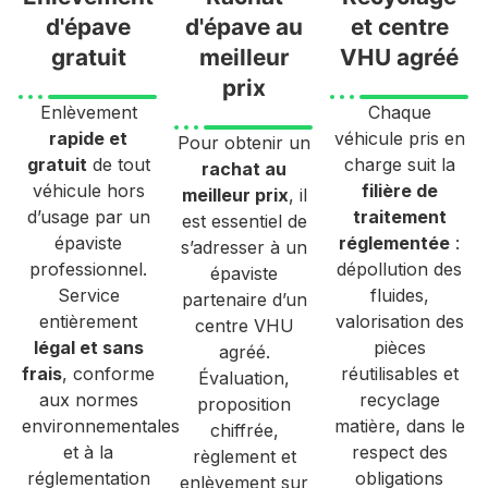
d'épave
d'épave au
et centre
gratuit
meilleur
VHU agréé
prix
Enlèvement
Chaque
rapide et
véhicule pris en
Pour obtenir un
gratuit
de tout
charge suit la
rachat au
véhicule hors
filière de
meilleur prix
, il
d’usage par un
traitement
est essentiel de
épaviste
réglementée
:
s’adresser à un
professionnel.
dépollution des
épaviste
Service
fluides,
partenaire d’un
entièrement
valorisation des
centre VHU
légal et sans
pièces
agréé.
frais
, conforme
réutilisables et
Évaluation,
aux normes
recyclage
proposition
environnementales
matière, dans le
chiffrée,
et à la
respect des
règlement et
réglementation
obligations
enlèvement sur