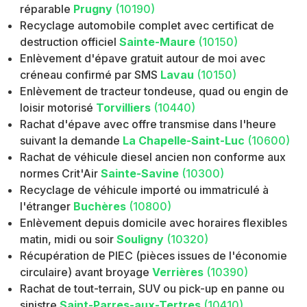
réparable
Prugny
(10190)
Recyclage automobile complet avec certificat de
destruction officiel
Sainte-Maure
(10150)
Enlèvement d'épave gratuit autour de moi avec
créneau confirmé par SMS
Lavau
(10150)
Enlèvement de tracteur tondeuse, quad ou engin de
loisir motorisé
Torvilliers
(10440)
Rachat d'épave avec offre transmise dans l'heure
suivant la demande
La Chapelle-Saint-Luc
(10600)
Rachat de véhicule diesel ancien non conforme aux
normes Crit'Air
Sainte-Savine
(10300)
Recyclage de véhicule importé ou immatriculé à
l'étranger
Buchères
(10800)
Enlèvement depuis domicile avec horaires flexibles
matin, midi ou soir
Souligny
(10320)
Récupération de PIEC (pièces issues de l'économie
circulaire) avant broyage
Verrières
(10390)
Rachat de tout-terrain, SUV ou pick-up en panne ou
sinistre
Saint-Parres-aux-Tertres
(10410)