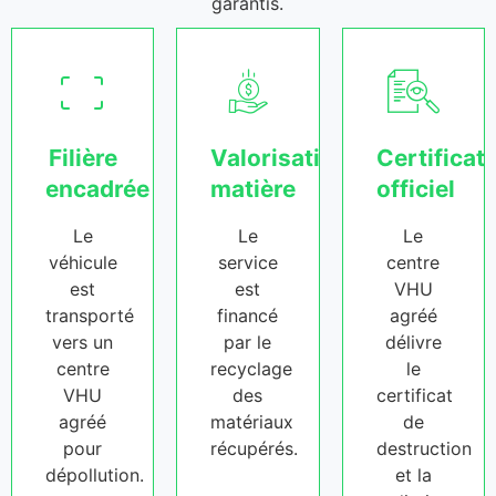
garantis.
Filière
Valorisation
Certificat
encadrée
matière
officiel
Le
Le
Le
véhicule
service
centre
est
est
VHU
transporté
financé
agréé
vers un
par le
délivre
centre
recyclage
le
VHU
des
certificat
agréé
matériaux
de
pour
récupérés.
destruction
dépollution.
et la