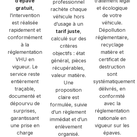
d’épave
traitement légal
professionnel
gratuit
,
et écologique
rachète chaque
l’intervention
de votre
véhicule hors
est réalisée
véhicule.
d’usage à un
rapidement et
Dépollution
tarif juste
,
conformément
réglementaire,
calculé sur des
à la
recyclage
critères
réglementation
matière et
objectifs : état
VHU en
certificat de
général, pièces
vigueur. Le
destruction
récupérables,
service reste
sont
valeur matière.
entièrement
systématiquement
Une
traçable,
délivrés, en
proposition
documenté et
conformité
claire est
dépourvu de
avec la
formulée, suivie
surprises,
réglementation
d’un règlement
garantissant
nationale en
immédiat et d’un
une prise en
vigueur sur les
enlèvement
charge
épaves.
organisé.