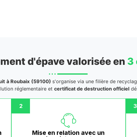
ment d'épave valorisée en
3
it
à Roubaix
(59100)
s'organise via une filière de recycla
llution réglementaire et
certificat de destruction officiel
dél
2
3
n
Mise en relation avec un