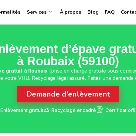
ormalités
Services
À propos
Blog
FAQ
Conta
nlèvement d’épave gratu
à Roubaix (59100)
e gratuit
à Roubaix
(prise en charge gratuite sous condit
e votre VHU. Recyclage légal assuré. Faites une demande en 
Demande d’enlèvement
Enlèvement gratuit
Recyclage encadré
Certificat offi