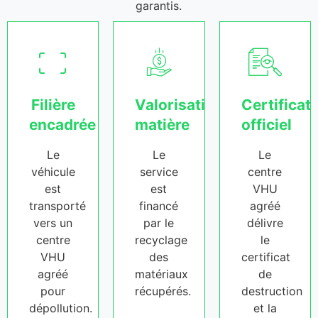
garantis.
Filière
Valorisation
Certificat
encadrée
matière
officiel
Le
Le
Le
véhicule
service
centre
est
est
VHU
transporté
financé
agréé
vers un
par le
délivre
centre
recyclage
le
VHU
des
certificat
agréé
matériaux
de
pour
récupérés.
destruction
dépollution.
et la