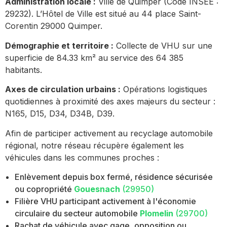
Administration locale :
Ville de Quimper (Code INSEE :
29232). L’Hôtel de Ville est situé au 44 place Saint-
Corentin 29000 Quimper.
Démographie et territoire :
Collecte de VHU sur une
superficie de 84.33 km² au service des 64 385
habitants.
Axes de circulation urbains :
Opérations logistiques
quotidiennes à proximité des axes majeurs du secteur :
N165, D15, D34, D34B, D39.
Afin de participer activement au recyclage automobile
régional, notre réseau récupère également les
véhicules dans les communes proches :
Enlèvement depuis box fermé, résidence sécurisée
ou copropriété
Gouesnach
(29950)
Filière VHU participant activement à l'économie
circulaire du secteur automobile
Plomelin
(29700)
Rachat de véhicule avec gage, opposition ou