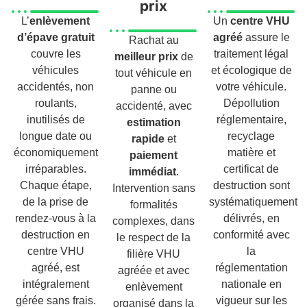
prix
L’
enlèvement
Un
centre VHU
d’épave gratuit
agréé
assure le
Rachat au
couvre les
traitement légal
meilleur prix
de
véhicules
et écologique de
tout véhicule en
accidentés, non
votre véhicule.
panne ou
roulants,
Dépollution
accidenté, avec
inutilisés de
réglementaire,
estimation
longue date ou
recyclage
rapide
et
économiquement
matière et
paiement
irréparables.
certificat de
immédiat
.
Chaque étape,
destruction sont
Intervention sans
de la prise de
systématiquement
formalités
rendez-vous à la
délivrés, en
complexes, dans
destruction en
conformité avec
le respect de la
centre VHU
la
filière VHU
agréé, est
réglementation
agréée et avec
intégralement
nationale en
enlèvement
gérée sans frais.
vigueur sur les
organisé dans la