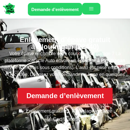
Demande d’enlèvement
Enlèvement d’épave gratuit
à Ploufragan (22440)
Votre épave encombre votre cour ou votre garage ? La
plateforme Recycle Auto envoie un
épaviste
à Ploufragan
(service sans frais sous conditions). L’auto est prise en charge
et recyclée. Déposez votre demande en ligne en quelques
clics.
Demande d’enlèvement
Enlèvement gratuit
Recyclage encadré
Certificat officiel