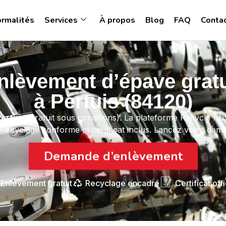
ormalités
Services
À propos
Blog
FAQ
Conta
nlèvement d’épave gratu
à Pertuis (84120)
Pertuis
(gratuit sous conditions). La plateforme Recycle Au
 Recyclage conforme et certificat inclus. Lancez votre dema
Demande d’enlèvement
Enlèvement gratuit
Recyclage encadré
Certificat offi