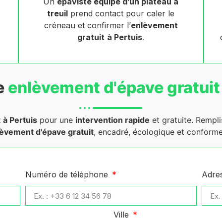
Un
épaviste équipé d’un plateau à
treuil
prend contact pour caler le
créneau et confirmer l’
enlèvement
gratuit
à Pertuis
.
e
enlèvement d'épave gratuit
t
à Pertuis
pour une
intervention rapide
et gratuite. Rempli
èvement d'épave gratuit
, encadré, écologique et conforme
Numéro de téléphone
Adre
Ville