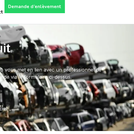
Demande d’enlèvement
ct
it
to vous met en lien avec un professionnel de
nde via le formulaire ci-dessus.
ciel