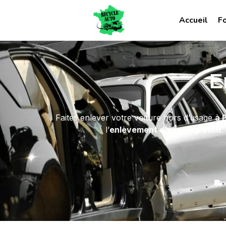
Accueil
F
E
Faites enlever votre voiture hors d’usage
à 
l’
enlèvement d’épave gratuit
.