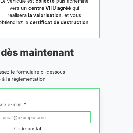
Le véhicule est
collecté
puis acheminé
vers un
centre VHU agréé
qui
réalisera
la valorisation
, et vous
obtiendrez le
certificat de destruction
.
dès maintenant
ssez le formulaire ci-dessous
 à la réglementation.
sse e-mail
Code postal