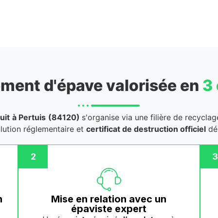
ment d'épave valorisée en
3
uit
à Pertuis
(84120)
s'organise via une filière de recycla
llution réglementaire et
certificat de destruction officiel
dél
2
3
n
Mise en relation avec un
épaviste expert