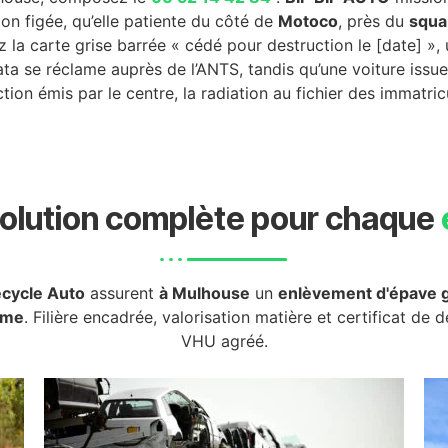
on figée, qu’elle patiente du côté de
Motoco
, près du
squa
 la carte grise barrée « cédé pour destruction le [date] », 
cata se réclame auprès de l’ANTS, tandis qu’une voiture iss
tion émis par le centre, la radiation au fichier des immatric
olution complète pour chaque
cycle Auto
assurent
à Mulhouse
un
enlèvement d'épave g
rme
. Filière encadrée, valorisation matière et certificat de 
VHU agréé.