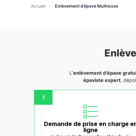
Accueil
»
Enlèvement d’épave Mulhouse
Enlève
L'
enlèvement d'épave gratui
épaviste expert
, dépo
1
Demande de prise en charge e
ligne