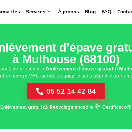
ormalités
Services
À propos
Blog
FAQ
Conta
nlèvement d’épave gratu
à Mulhouse (68100)
local, de procéder à l’
enlèvement d’épave gratuit
à Mulh
oint un centre VHU agréé. Joignez-le sans attendre au numé
06 52 14 42 84
Enlèvement gratuit
Recyclage encadré
Certificat offi