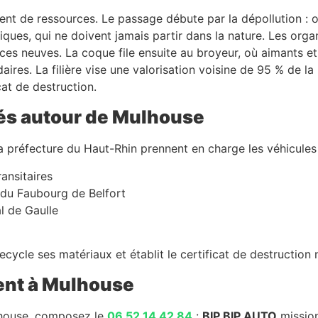
nt de ressources. Le passage débute par la dépollution : on
iques, qui ne doivent jamais partir dans la nature. Les orga
ces neuves. La coque file ensuite au broyeur, où aimants et t
ires. La filière vise une valorisation voisine de 95 % de la
cat de destruction.
és autour de Mulhouse
 la préfecture du Haut-Rhin prennent en charge les véhicule
ransitaires
 du Faubourg de Belfort
l de Gaulle
cycle ses matériaux et établit le certificat de destruction n
ment à Mulhouse
lhouse, composez le
06 52 14 42 84
:
BIP BIP AUTO
mission