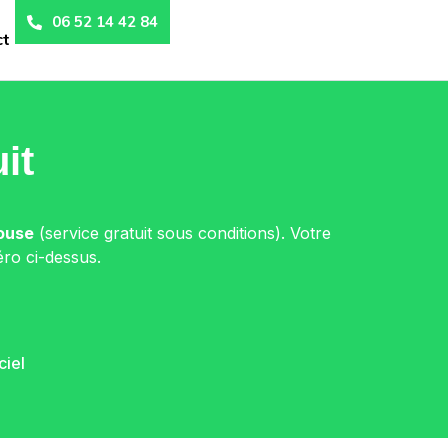
06 52 14 42 84
ct
it
ouse
(service gratuit sous conditions). Votre
ro ci-dessus.
ciel