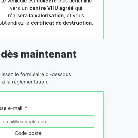
Le véhicule est
collecté
puis acheminé
vers un
centre VHU agréé
qui
réalisera
la valorisation
, et vous
obtiendrez le
certificat de destruction
.
dès maintenant
lissez le formulaire ci-dessous
 à la réglementation.
sse e-mail
Code postal