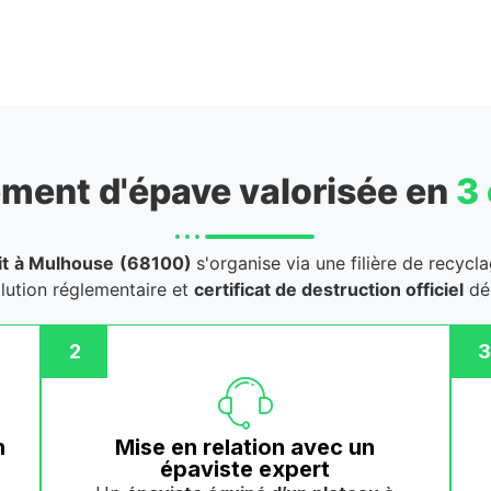
ment d'épave valorisée en
3
t
à Mulhouse
(68100)
s'organise via une filière de recycl
llution réglementaire et
certificat de destruction officiel
dél
2
3
n
Mise en relation avec un
épaviste expert