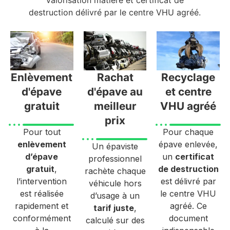
destruction délivré par le centre VHU agréé.
Enlèvement
Rachat
Recyclage
d'épave
d'épave au
et centre
gratuit
meilleur
VHU agréé
prix
Pour tout
Pour chaque
enlèvement
épave enlevée,
Un épaviste
d’épave
un
certificat
professionnel
gratuit
,
de destruction
rachète chaque
l’intervention
est délivré par
véhicule hors
est réalisée
le centre VHU
d’usage à un
rapidement et
agréé. Ce
tarif juste
,
conformément
document
calculé sur des