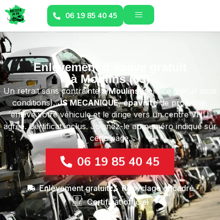
06 19 85 40 45
Enlèvement d’épave gratuit
à Moulins (03)
Un retrait sans contrainte
à Moulins
(service gratuit sous
conditions).
JS MECANIQUE
,
épaviste
de proximité,
enlève votre véhicule et le dirige vers un centre VHU
agréé. Certificat inclus. Joignez-le au numéro indiqué sur
cette page.
06 19 85 40 45
Enlèvement gratuit
Recyclage encadré
Certificat officiel