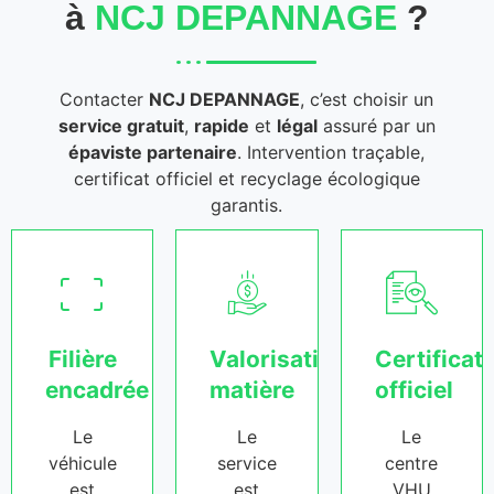
à
NCJ DEPANNAGE
?
Contacter
NCJ DEPANNAGE
, c’est choisir un
service gratuit
,
rapide
et
légal
assuré par un
épaviste partenaire
. Intervention traçable,
certificat officiel et recyclage écologique
garantis.
Filière
Valorisation
Certificat
encadrée
matière
officiel
Le
Le
Le
véhicule
service
centre
est
est
VHU