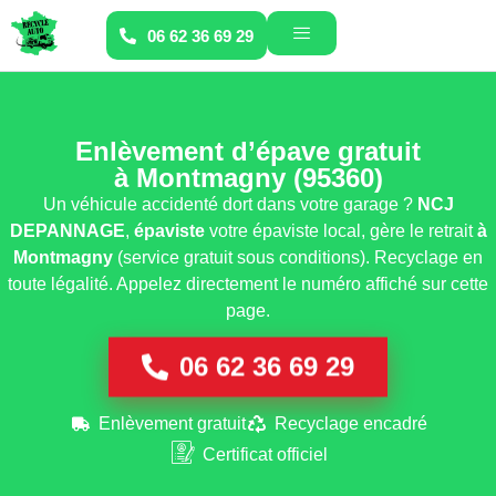
06 62 36 69 29
Enlèvement d’épave gratuit
à Montmagny (95360)
Un véhicule accidenté dort dans votre garage ?
NCJ
DEPANNAGE
,
épaviste
votre épaviste local, gère le retrait
à
Montmagny
(service gratuit sous conditions). Recyclage en
toute légalité. Appelez directement le numéro affiché sur cette
page.
06 62 36 69 29
Enlèvement gratuit
Recyclage encadré
Certificat officiel