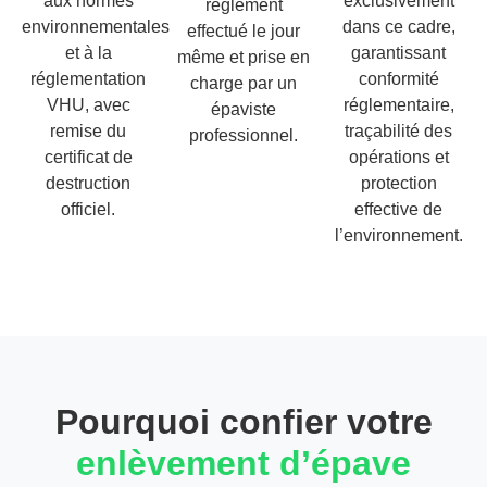
aux normes
exclusivement
règlement
environnementales
dans ce cadre,
effectué le jour
et à la
garantissant
même et prise en
réglementation
conformité
charge par un
VHU, avec
réglementaire,
épaviste
remise du
traçabilité des
professionnel.
certificat de
opérations et
destruction
protection
officiel.
effective de
l’environnement.
Pourquoi confier votre
enlèvement d’épave