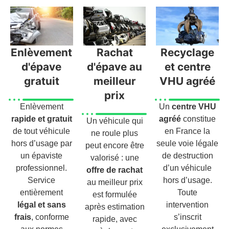
Enlèvement
Rachat
Recyclage
d'épave
d'épave au
et centre
gratuit
meilleur
VHU agréé
prix
Enlèvement
Un
centre VHU
rapide et gratuit
agréé
constitue
Un véhicule qui
de tout véhicule
en France la
ne roule plus
hors d’usage par
seule voie légale
peut encore être
un épaviste
de destruction
valorisé : une
professionnel.
d’un véhicule
offre de rachat
Service
hors d’usage.
au meilleur prix
entièrement
Toute
est formulée
légal et sans
intervention
après estimation
frais
, conforme
s’inscrit
rapide, avec