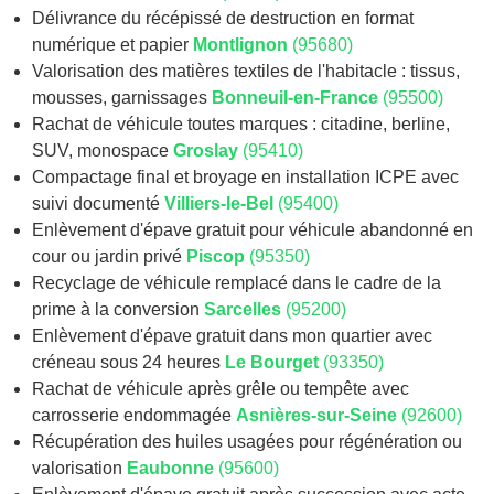
Délivrance du récépissé de destruction en format
numérique et papier
Montlignon
(95680)
Valorisation des matières textiles de l'habitacle : tissus,
mousses, garnissages
Bonneuil-en-France
(95500)
Rachat de véhicule toutes marques : citadine, berline,
SUV, monospace
Groslay
(95410)
Compactage final et broyage en installation ICPE avec
suivi documenté
Villiers-le-Bel
(95400)
Enlèvement d'épave gratuit pour véhicule abandonné en
cour ou jardin privé
Piscop
(95350)
Recyclage de véhicule remplacé dans le cadre de la
prime à la conversion
Sarcelles
(95200)
Enlèvement d'épave gratuit dans mon quartier avec
créneau sous 24 heures
Le Bourget
(93350)
Rachat de véhicule après grêle ou tempête avec
carrosserie endommagée
Asnières-sur-Seine
(92600)
Récupération des huiles usagées pour régénération ou
valorisation
Eaubonne
(95600)