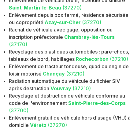
Enlèvement de véhicule brûlé, incendié ou sinistré
Saint-Martin-le-Beau
(37270)
Enlèvement depuis box fermé, résidence sécurisée
ou copropriété
Azay-sur-Cher
(37270)
Rachat de véhicule avec gage, opposition ou
inscription préfectorale
Chambray-lès-Tours
(37170)
Recyclage des plastiques automobiles : pare-chocs,
tableaux de bord, habillages
Rochecorbon
(37210)
Enlèvement de tracteur tondeuse, quad ou engin de
loisir motorisé
Chançay
(37210)
Radiation automatique du véhicule du fichier SIV
après destruction
Vouvray
(37210)
Recyclage et destruction de véhicule conforme au
code de l'environnement
Saint-Pierre-des-Corps
(37700)
Enlèvement gratuit de véhicule hors d'usage (VHU) à
domicile
Véretz
(37270)