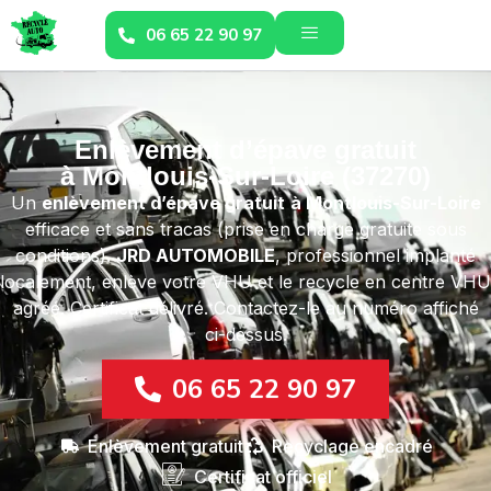
06 65 22 90 97
Enlèvement d’épave gratuit
à Montlouis-Sur-Loire (37270)
Un
enlèvement d’épave gratuit
à Montlouis-Sur-Loire
efficace et sans tracas (prise en charge gratuite sous
conditions).
JRD AUTOMOBILE
, professionnel implanté
localement, enlève votre VHU et le recycle en centre VHU
agréé. Certificat délivré. Contactez-le au numéro affiché
ci-dessus.
06 65 22 90 97
Enlèvement gratuit
Recyclage encadré
Certificat officiel