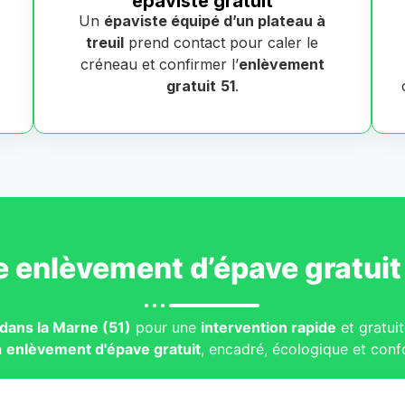
épaviste gratuit
Un
épaviste équipé d’un plateau à
treuil
prend contact pour caler le
créneau et confirmer l’
enlèvement
gratuit
51
.
e
enlèvement d’épave gratuit
dans la Marne (51)
pour une
intervention rapide
et gratuit
n
enlèvement d'épave gratuit
, encadré, écologique et conf