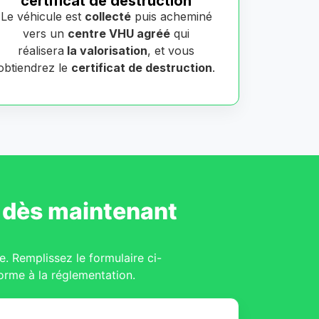
certificat de destruction
Le véhicule est
collecté
puis acheminé
vers un
centre VHU agréé
qui
réalisera
la valorisation
, et vous
obtiendrez le
certificat de destruction
.
dès maintenant
e. Remplissez le formulaire ci-
orme à la réglementation.