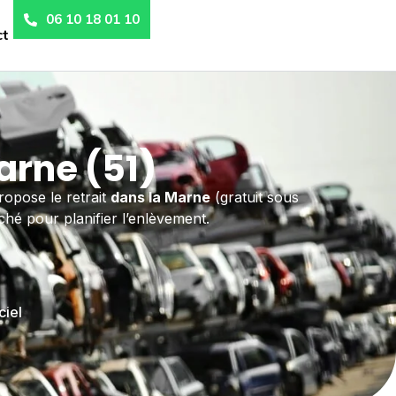
06 10 18 01 10
ct
arne (51)
ropose le retrait
dans la Marne
(gratuit sous
ché pour planifier l’enlèvement.
ciel