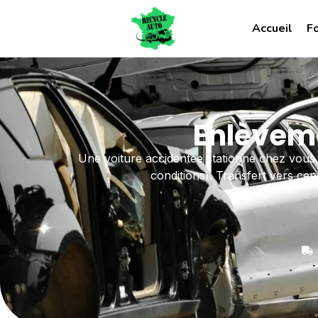
Accueil
F
Enlèveme
Une voiture accidentée stationne chez vous
conditions). Transfert vers cen