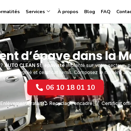
ormalités
Services
À propos
Blog
FAQ
Conta
nt d’épave dans la M
 ?
AUTO CLEAN 51
,
épaviste
implanté sur votre secteur, p
tre VHU agréé et certificat remis. Composez le numéro affi
06 10 18 01 10
Enlèvement gratuit
Recyclage encadré
Certificat offi