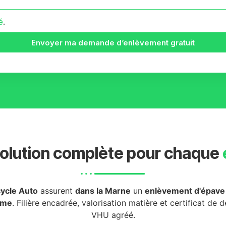
é
.
Envoyer ma demande d’enlèvement gratuit
olution complète pour chaque
ycle Auto
assurent
dans la Marne
un
enlèvement d'épave 
rme
. Filière encadrée, valorisation matière et certificat de 
VHU agréé.