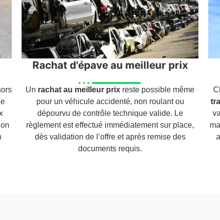
Rachat d'épave au meilleur prix
hors
Un
rachat au meilleur prix
reste possible même
C
ce
pour un véhicule accidenté, non roulant ou
tr
x
dépourvu de contrôle technique valide. Le
va
ion
règlement est effectué immédiatement sur place,
ma
n
dès validation de l’offre et après remise des
a
documents requis.