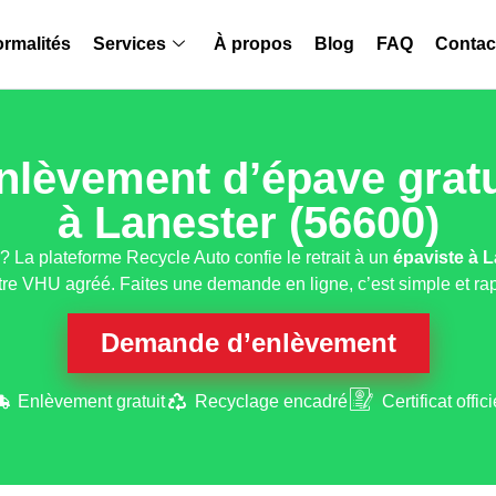
rmalités
Services
À propos
Blog
FAQ
Contac
nlèvement d’épave gratu
à Lanester (56600)
? La plateforme Recycle Auto confie le retrait à un
épaviste
à L
tre VHU agréé. Faites une demande en ligne, c’est simple et rap
Demande d’enlèvement
Enlèvement gratuit
Recyclage encadré
Certificat offici