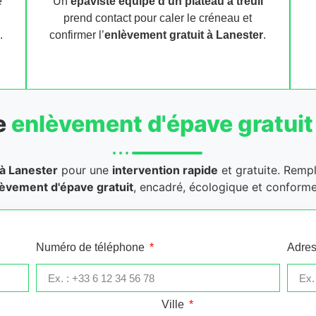
e
Un
épaviste équipé d’un plateau à treuil
prend contact pour caler le créneau et
.
confirmer l’
enlèvement gratuit
à Lanester
.
e
enlèvement d'épave gratuit
à Lanester
pour une
intervention rapide
et gratuite. Rempl
èvement d'épave gratuit
, encadré, écologique et conforme
Numéro de téléphone
Adres
Ville