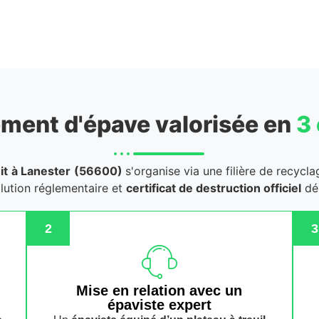
ment d'épave valorisée en
3
it
à Lanester
(56600)
s'organise via une filière de recycl
llution réglementaire et
certificat de destruction officiel
dél
2
3
n
Mise en relation avec un
épaviste expert