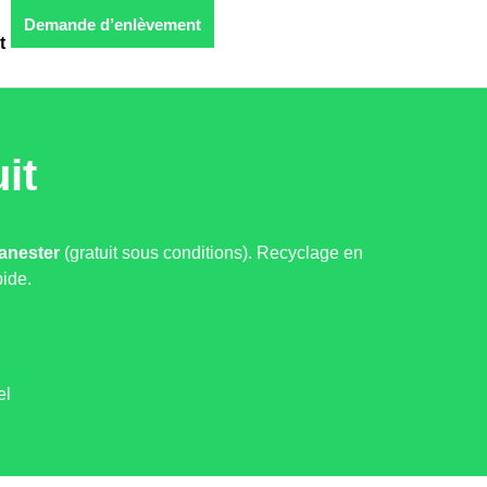
Demande d’enlèvement
t
it
anester
(gratuit sous conditions). Recyclage en
ide.
el