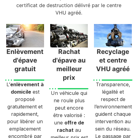
certificat de destruction délivré par le centre
VHU agréé.
Enlèvement
Rachat
Recyclage
d'épave
d'épave au
et centre
gratuit
meilleur
VHU agréé
prix
L’
enlèvement à
Transparence,
domicile
est
légalité et
Un véhicule qui
proposé
respect de
ne roule plus
gratuitement et
l’environnement
peut encore
rapidement,
guident chaque
être valorisé :
pour libérer un
intervention au
une
offre de
emplacement
sein du réseau.
rachat
au
encombré par
Le passage par
meilleur prix est