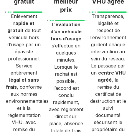
gratuit
meilleur
VHU agréé
prix
Enlèvement
Transparence,
rapide et
légalité et
L’
évaluation
gratuit
de tout
respect de
d’un véhicule
véhicule hors
l’environnement
hors d’usage
d’usage par un
guident chaque
s’effectue en
épaviste
intervention au
quelques
professionnel.
sein du réseau.
minutes.
Service
Le passage par
Lorsque le
entièrement
un
centre VHU
rachat est
légal et sans
agréé
, la
possible,
frais
, conforme
remise du
l’accord est
aux normes
certificat de
conclu
environnementales
destruction et le
rapidement,
et à la
suivi
avec règlement
réglementation
documenté
direct sur
VHU, avec
sécurisent le
place, absence
remise du
propriétaire du
totale de frais