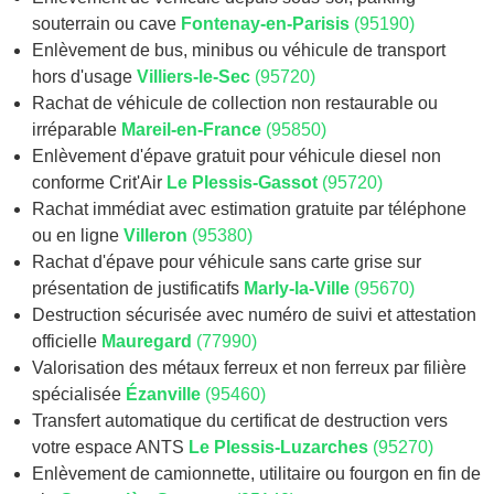
souterrain ou cave
Fontenay-en-Parisis
(95190)
Enlèvement de bus, minibus ou véhicule de transport
hors d'usage
Villiers-le-Sec
(95720)
Rachat de véhicule de collection non restaurable ou
irréparable
Mareil-en-France
(95850)
Enlèvement d'épave gratuit pour véhicule diesel non
conforme Crit'Air
Le Plessis-Gassot
(95720)
Rachat immédiat avec estimation gratuite par téléphone
ou en ligne
Villeron
(95380)
Rachat d'épave pour véhicule sans carte grise sur
présentation de justificatifs
Marly-la-Ville
(95670)
Destruction sécurisée avec numéro de suivi et attestation
officielle
Mauregard
(77990)
Valorisation des métaux ferreux et non ferreux par filière
spécialisée
Ézanville
(95460)
Transfert automatique du certificat de destruction vers
votre espace ANTS
Le Plessis-Luzarches
(95270)
Enlèvement de camionnette, utilitaire ou fourgon en fin de