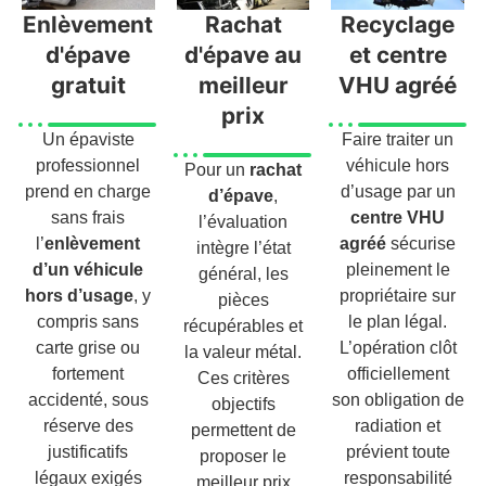
Enlèvement
Rachat
Recyclage
d'épave
d'épave au
et centre
gratuit
meilleur
VHU agréé
prix
Un épaviste
Faire traiter un
professionnel
véhicule hors
Pour un
rachat
prend en charge
d’usage par un
d’épave
,
sans frais
centre VHU
l’évaluation
l’
enlèvement
agréé
sécurise
intègre l’état
d’un véhicule
pleinement le
général, les
hors d’usage
, y
propriétaire sur
pièces
compris sans
le plan légal.
récupérables et
carte grise ou
L’opération clôt
la valeur métal.
fortement
officiellement
Ces critères
accidenté, sous
son obligation de
objectifs
réserve des
radiation et
permettent de
justificatifs
prévient toute
proposer le
légaux exigés
responsabilité
meilleur prix