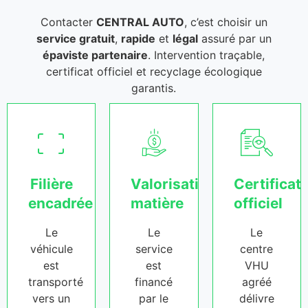
Contacter
CENTRAL AUTO
, c’est choisir un
service gratuit
,
rapide
et
légal
assuré par un
épaviste partenaire
. Intervention traçable,
certificat officiel et recyclage écologique
garantis.
Filière
Valorisation
Certificat
encadrée
matière
officiel
Le
Le
Le
véhicule
service
centre
est
est
VHU
transporté
financé
agréé
vers un
par le
délivre