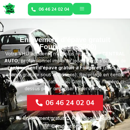
06 46 24 02 04
Enlèvement d’épave gratuit
à Fougeres (35300)
Votre VHU accidenté n’est plus réparable ?
CENTRAL
AUTO
, professionnel implanté localement, s’occupe de
l’
enlèvement d’épave gratuit
à Fougeres
(prise en
charge gratuite sous conditions). Recyclage en centre
VHU agréé et certificat inclus. Composez le numéro ci-
dessus pour organiser l’intervention.
06 46 24 02 04
Enlèvement gratuit
Recyclage encadré
Certificat officiel