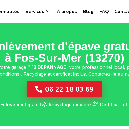
ormalités
Services
À propos
Blog
FAQ
Conta
nlèvement d’épave gratu
à Fos-Sur-Mer (13270)
 votre garage ?
13 DEPANNAGE
, votre professionnel local, 
onditions). Recyclage et certificat inclus. Contactez-le au 
06 22 18 03 69
Enlèvement gratuit
Recyclage encadré
Certificat offi