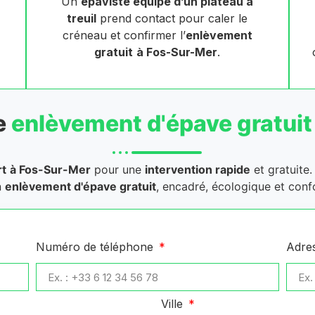
Un
épaviste équipé d’un plateau à
treuil
prend contact pour caler le
créneau et confirmer l’
enlèvement
gratuit
à Fos-Sur-Mer
.
e
enlèvement d'épave gratuit
rt
à Fos-Sur-Mer
pour une
intervention rapide
et gratuite.
n
enlèvement d'épave gratuit
, encadré, écologique et conf
Numéro de téléphone
Adre
Ville