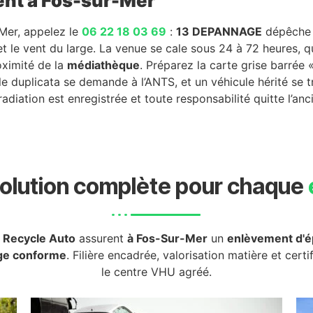
ent à Fos-sur-Mer
-Mer, appelez le
06 22 18 03 69
:
13 DEPANNAGE
dépêche u
 et le vent du large. La venue se cale sous 24 à 72 heures,
ximité de la
médiathèque
. Préparez la carte grise barrée 
e, le duplicata se demande à l’ANTS, et un véhicule hérité s
 radiation est enregistrée et toute responsabilité quitte l’anc
olution complète pour chaque
u
Recycle Auto
assurent
à Fos-Sur-Mer
un
enlèvement d'é
ge conforme
. Filière encadrée, valorisation matière et certi
le centre VHU agréé.