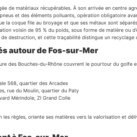
gée de matériaux récupérables. À son arrivée en centre agré
es pneus et des éléments polluants, opération obligatoire a
ue la coque file au broyage et que ses métaux sont séparés
sation voisin de 95 % du poids, sous forme de matière ou d’
 de destruction, et cette traçabilité distingue un recyclag
és autour de Fos-sur-Mer
cture des Bouches-du-Rhône couvrent le pourtour du golfe e
nale 568, quartier des Arcades
tres, rue du Moulin, quartier du Paty
vard Mérindole, ZI Grand Colle
les règles, oriente ses matières vers la valorisation et déli