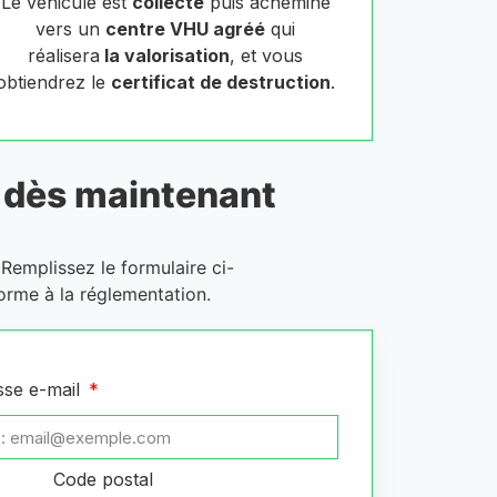
Le véhicule est
collecté
puis acheminé
vers un
centre VHU agréé
qui
réalisera
la valorisation
, et vous
obtiendrez le
certificat de destruction
.
dès maintenant
 Remplissez le formulaire ci-
orme à la réglementation.
sse e-mail
Code postal