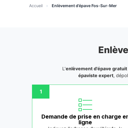
Accueil
»
Enlèvement d’épave Fos-Sur-Mer
Enlève
L'
enlèvement d'épave gratuit
épaviste expert
, dépo
1
Demande de prise en charge e
ligne