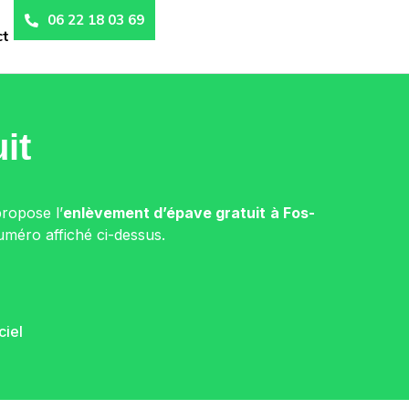
06 22 18 03 69
ct
it
propose l’
enlèvement d’épave gratuit
à Fos-
numéro affiché ci-dessus.
ciel